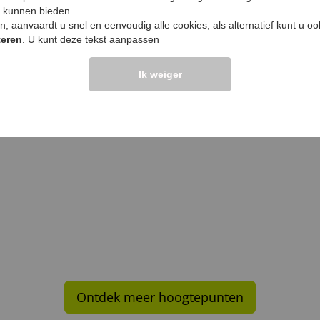
,
€
4
,
e kunnen bieden.
ken, aanvaardt u snel en eenvoudig alle cookies, als alternatief kunt u o
teren
. U kunt deze tekst aanpassen
Ik weiger
Ontdek meer hoogtepunten