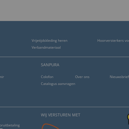
Vrijetijdskleding heren
Hoorversterkers vo
Verbandmateriaal
SANPURA
ming
Colofon
Over ons
Nieuwsbrie
Catalogus aanvragen
WIJ VERSTUREN MET
oruitbetaling