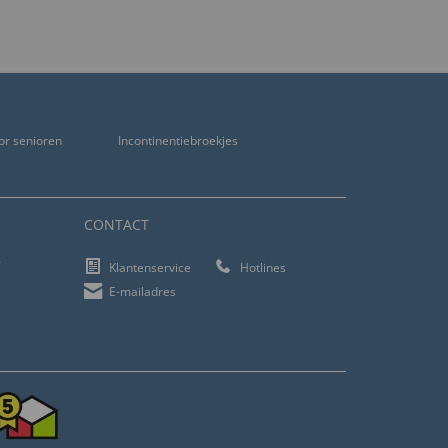
or senioren
Incontinentiebroekjes
CONTACT
f
Klantenservice
Hotlines
E-mailadres