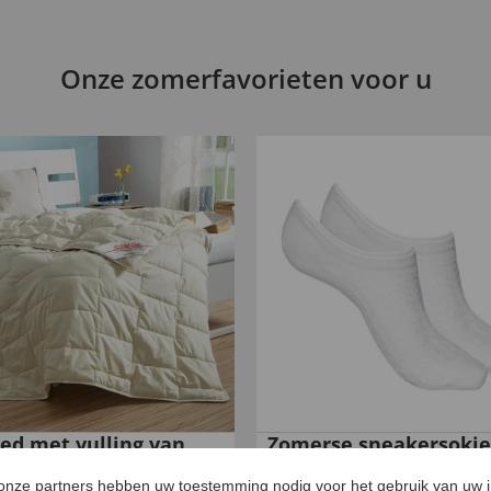
Onze zomerfavorieten voor u
ed met vulling van
Zomerse sneakersokje
 zijde
een set van 2
 onze partners hebben uw toestemming nodig voor het gebruik van uw 
99
99