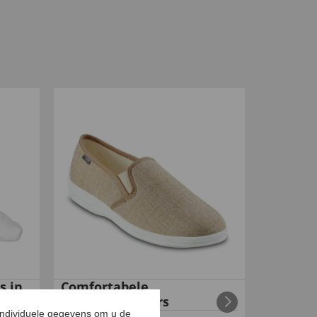
s in
Comfortabele
zomerinstappers
individuele gegevens om u de
99
99