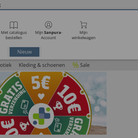
g
Met catalogus
Mijn
Sanpura
-
Mijn
bestellen
Account
winkelwagen
Nieuw
%
otiek
Kleding & schoenen
Sale