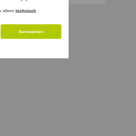
€
49
,
€
29
,
ok alleen
technisch
Aanvaarden