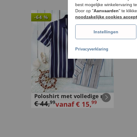
€
99
best mogelijke winkelervaring t
Door op "
Aanvaarden
" te klik
-
64
%
noodzakelijke cookies accep
Instellingen
Privacyverklaring
Poloshirt met volledige rits
€
44
,
99
99
vanaf
€
15
,