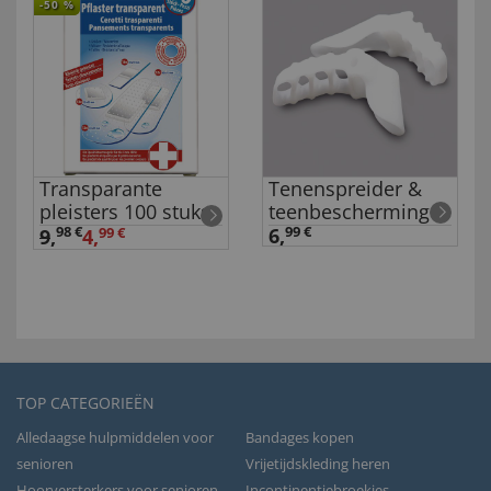
-50
%
Transparante
Tenenspreider &
pleisters 100 stuks
teenbescherming
98 €
6,
99 €
9
,
4,
99 €
TOP CATEGORIEËN
Alledaagse hulpmiddelen voor
Bandages kopen
senioren
Vrijetijdskleding heren
Hoorversterkers voor senioren
Incontinentiebroekjes