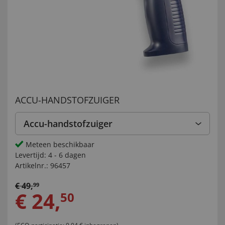
ACCU-HANDSTOFZUIGER
Accu-handstofzuiger
Meteen beschikbaar
Levertijd:
4 - 6 dagen
Artikelnr.:
96457
€
49
,
99
€
24
,
50