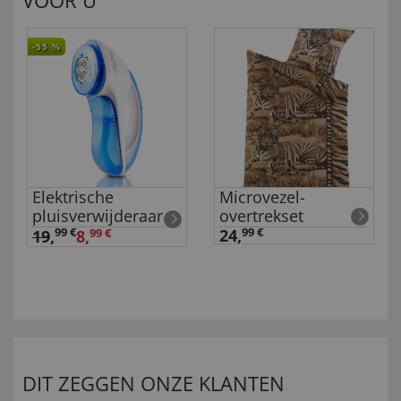
-55
%
Elektrische
Microvezel-
pluisverwijderaar
overtrekset
99 €
24,
99 €
19
,
8,
99 €
DIT ZEGGEN ONZE KLANTEN