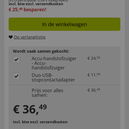
(ECO-participatie: 0,04 € inbegrepen)
incl. btw
excl. verzendkosten
€
25
,
besparen!
49
In de winkelwagen
Op verlanglijstje
Wordt vaak samen gekocht:
Accu-handstofzuiger
€
24
,
50
- Accu-
handstofzuiger
Duo-USB-
€
11
,
99
stopcontactadapter
Prijs voor alles
€
36
,
49
samen:
€
36
,
49
incl. btw
excl. verzendkosten