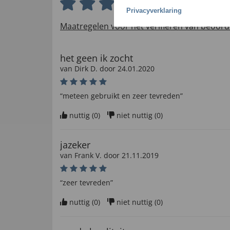
4.5 van 5 sterren
Privacyverklaring
Maatregelen voor het verifiëren van beoord
het geen ik zocht
van
Dirk D
. door
24.01.2020
“meteen gebruikt en zeer tevreden”
nuttig (
0
)
niet nuttig (
0
)
jazeker
van
Frank V
. door
21.11.2019
“zeer tevreden”
nuttig (
0
)
niet nuttig (
0
)