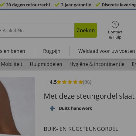
30 dagen retourrecht
3 jaar garantie
Discrete leverin
Zoeken
Contact
& Hulp
s en benen
Rugpijn
Weldaad voor uw voeten
Mobiliteit
Hulpmiddelen
Hygiëne & incontinentie
E
4.5
(86)
Met deze steungordel slaat 
Duits handwerk
BUIK- EN RUGSTEUNGORDEL