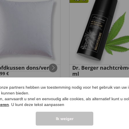
fdkussen dons/veren
Dr. Berger nachtcrèm
ml
99 €
99 €
22
,
12,
99 €
 onze partners hebben uw toestemming nodig voor het gebruik van uw 
e kunnen bieden.
ken, aanvaardt u snel en eenvoudig alle cookies, als alternatief kunt u o
teren
. U kunt deze tekst aanpassen
UW PRODUCTVRA
Ik weiger