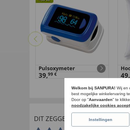
Pulsoxymeter
Hoo
at
39,
49,
99 €
Welkom bij SANPURA!
Wij en
best mogelijke winkelervaring t
Door op "
Aanvaarden
" te klik
noodzakelijke cookies accep
DIT ZEGGEN ONZE KLANTEN
Instellingen