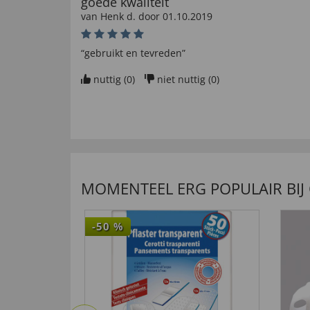
goede kwaliteit
van
Henk d
. door
01.10.2019
“gebruikt en tevreden”
nuttig (
0
)
niet nuttig (
0
)
Nuttig
van
Peter M
. door
07.09.2019
“Nuttig”
MOMENTEEL ERG POPULAIR BIJ
nuttig (
0
)
niet nuttig (
0
)
-50
%
voldoet aan de gestelde verwachting.
van
omer v
. door
30.08.2019
“tevreden”