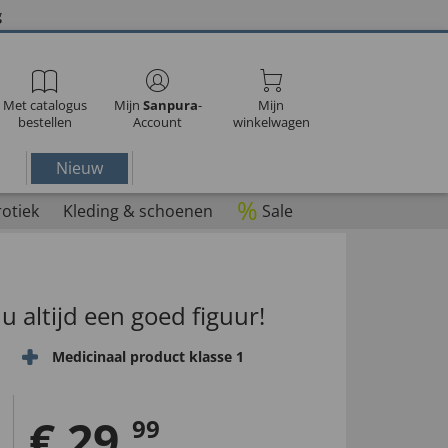
g
Met catalogus
Mijn
Sanpura
-
Mijn
bestellen
Account
winkelwagen
Nieuw
%
rotiek
Kleding & schoenen
Sale
u altijd een goed figuur!
Medicinaal product klasse 1
€
29
,
99