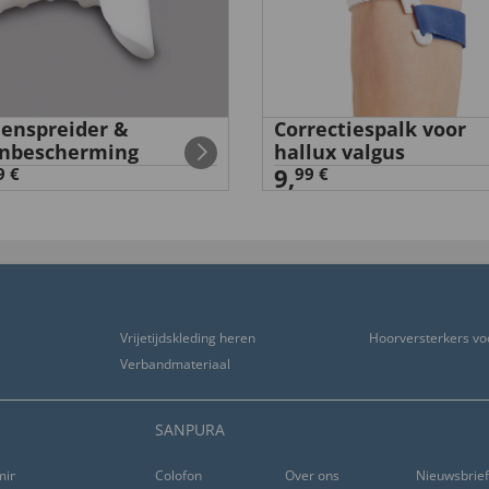
enspreider &
Correctiespalk voor
nbescherming
hallux valgus
9,
9 €
99 €
lbreuk niet te laten
Vrijetijdskleding heren
Hoorversterkers vo
Verbandmateriaal
SANPURA
ming
Colofon
Over ons
Nieuwsbrie