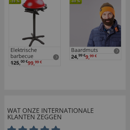
-20
%
-60
%
Elektrische
Baardmuts
barbecue
99 €
24
,
9,
99 €
00 €
125
,
99,
99 €
WAT ONZE INTERNATIONALE
KLANTEN ZEGGEN