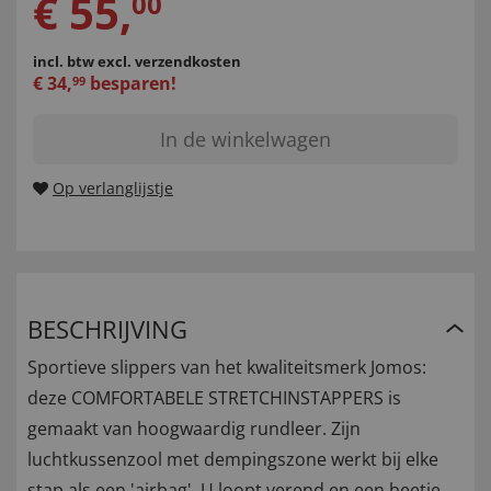
€
55
,
00
incl. btw
excl. verzendkosten
€
34
,
besparen!
99
In de winkelwagen
Op verlanglijstje
BESCHRIJVING
Sportieve slippers van het kwaliteitsmerk Jomos:
deze COMFORTABELE STRETCHINSTAPPERS is
gemaakt van hoogwaardig rundleer. Zijn
luchtkussenzool met dempingszone werkt bij elke
stap als een 'airbag'. U loopt verend en een beetje