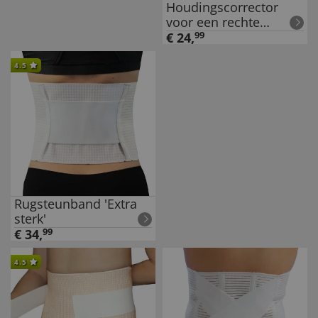
Houdingscorrector
voor een rechte
houding
€
24
,
99
4.5
Rugsteunband 'Extra
sterk'
€
34
,
99
4.5