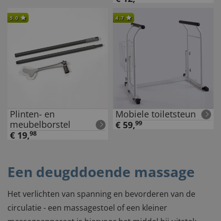
5.0
4.7
Plinten- en
Mobiele toiletsteun
meubelborstel
€
59
,
99
€
19
,
98
Een deugddoende massage
Het verlichten van spanning en bevorderen van de
circulatie - een massagestoel of een kleiner