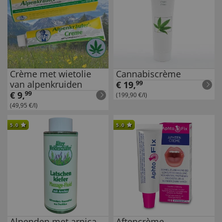
Crème met wietolie
Cannabiscrème
van alpenkruiden
€
19
,
99
€
9
,
99
(199,90 €/l)
(49,95 €/l)
5.0
5.0
Alpenden met arnica
Aftencrème