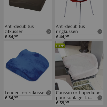
Anti-decubitus
Anti-decubitus
zitkussen
ringkussen
€
54
,
99
€
44
,
99
4.8
Lenden- en zitkussen
Coussin orthopédique
pour soulager la
€
34
,
99
pression
€
59
,
99