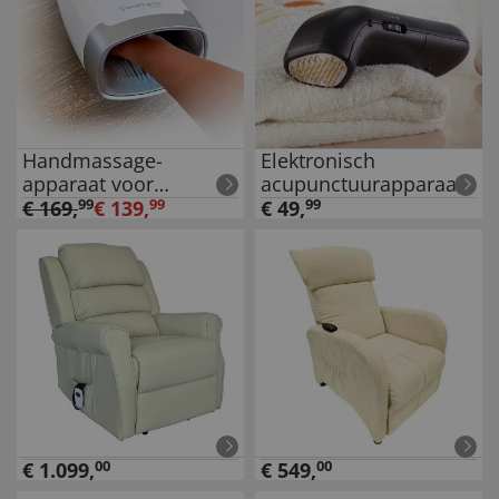
Handmassage-
Elektronisch
apparaat voor
acupunctuurapparaat
druktherapie
€
169
,
99
€
139
,
99
€
49
,
99
€
1.099
,
00
€
549
,
00