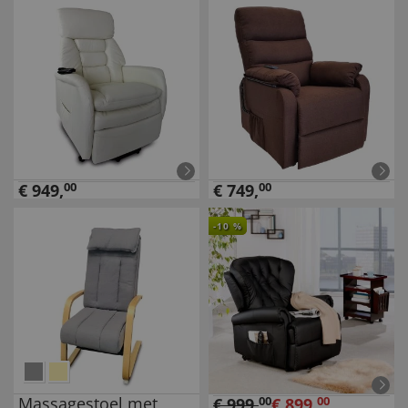
€
949
,
00
€
749
,
00
-
10
%
Massagestoel met
€
999
,
00
€
899
,
00