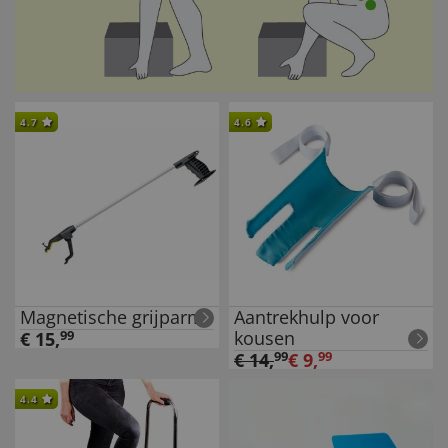
4.7
4.6
Magnetische grijparm
Aantrekhulp voor
kousen
€
15
,
99
€
14
,
99
€
9
,
99
4.4