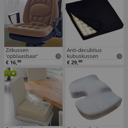
Zitkussen
Anti-decubitus
'opblaasbaar'
kubuskussen
€
16
,
99
€
29
,
99
5.0