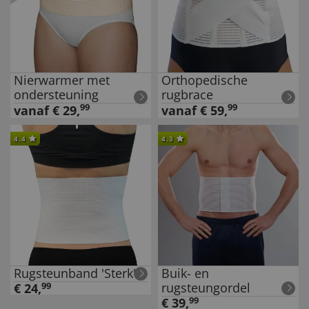
Nierwarmer met
Orthopedische
ondersteuning
rugbrace
99
99
vanaf
vanaf
€
29
,
€
59
,
4.4
4.3
Rugsteunband 'Sterk'
Buik- en
rugsteungordel
€
24
,
99
€
39
,
99