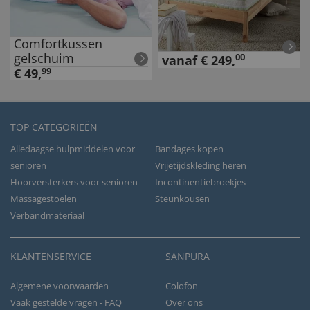
Comfortkussen
gelschuim
00
vanaf
€
249
,
€
49
,
99
TOP CATEGORIEËN
Alledaagse hulpmiddelen voor
Bandages kopen
senioren
Vrijetijdskleding heren
Hoorversterkers voor senioren
Incontinentiebroekjes
Massagestoelen
Steunkousen
Verbandmateriaal
KLANTENSERVICE
SANPURA
Algemene voorwaarden
Colofon
Vaak gestelde vragen - FAQ
Over ons