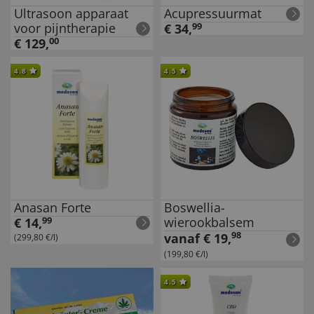
Ultrasoon apparaat
Acupressuurmat
voor pijntherapie
€
34
,
99
€
129
,
00
4.8
4.5
Anasan Forte
Boswellia-
wierookbalsem
€
14
,
99
98
vanaf
€
19
,
(299,80 €/l)
(199,80 €/l)
4.5