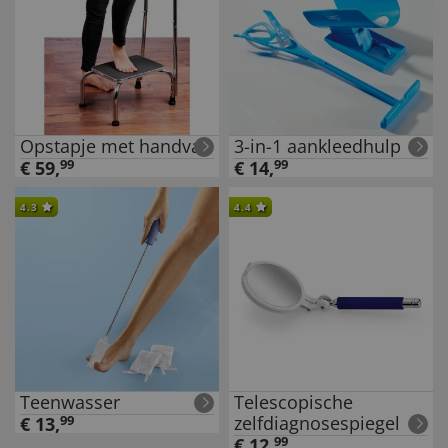
Opstapje met handvat
3-in-1 aankleedhulp
€
59
,
99
€
14
,
99
4.3
4.4
Teenwasser
Telescopische
zelfdiagnosespiegel
€
13
,
99
€
12
,
99