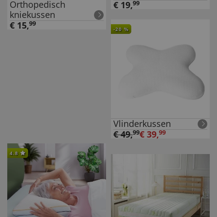
Orthopedisch
€
19
,
99
kniekussen
€
15
,
99
-
20
%
Vlinderkussen
€
49
,
99
€
39
,
99
4.8