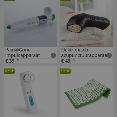
Pain®Gone-
Elektronisch
impulsapparaat
acupunctuurapparaat
€
39
,
99
€
49
,
99
4.5
5.0