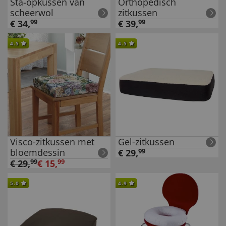
Sta-opkussen van
Orthopedisch
scheerwol
zitkussen
€
34
,
99
€
39
,
99
4.5
4.5
Visco-zitkussen met
Gel-zitkussen
bloemdessin
€
29
,
99
€
29
,
99
€
15
,
99
5.0
4.9