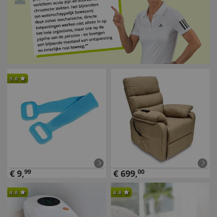
5.0
€
9
,
99
€
699
,
00
4.6
4.6