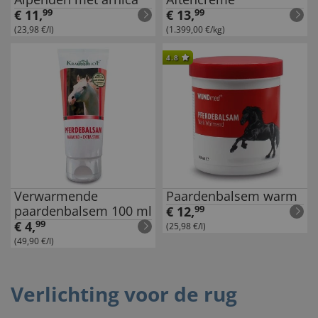
€
11
,
99
€
13
,
99
(23,98 €/l)
(1.399,00 €/kg)
4.8
Verwarmende
Paardenbalsem warm
paardenbalsem 100 ml
€
12
,
99
€
4
,
99
(25,98 €/l)
(49,90 €/l)
Verlichting voor de rug