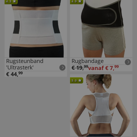
4.3
4.9
Rugsteunband
Rugbandage
'Ultrasterk'
€
19
,
99
99
vanaf
€
7
,
€
44
,
99
5.0