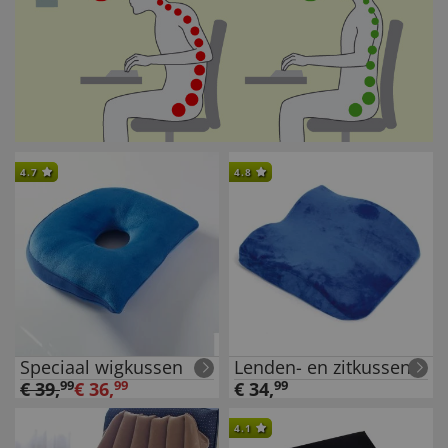
4.7
4.8
Speciaal wigkussen
Lenden- en zitkussen
€
39
,
99
€
36
,
99
€
34
,
99
4.1