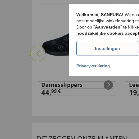
Welkom bij SANPURA!
Wij en
best mogelijke winkelervaring t
Door op "
Aanvaarden
" te klik
noodzakelijke cookies accep
Instellingen
Privacyverklaring
gkussen
Damesslippers
Lee
44,
19,
99 €
DIT ZEGGEN ONZE KLANTEN