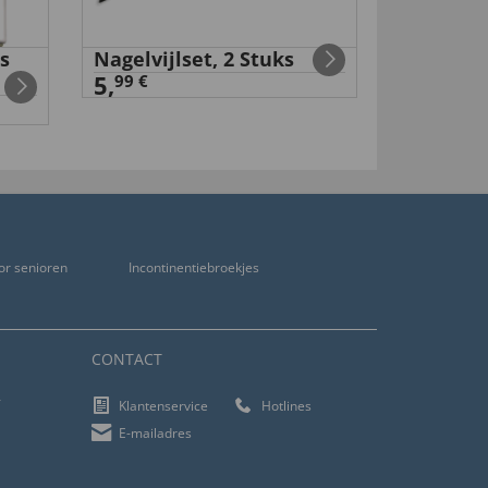
s
Nagelvijlset, 2 Stuks
Wandels
5,
18,
99 €
99 €
or senioren
Incontinentiebroekjes
CONTACT
f
Klantenservice
Hotlines
E-mailadres