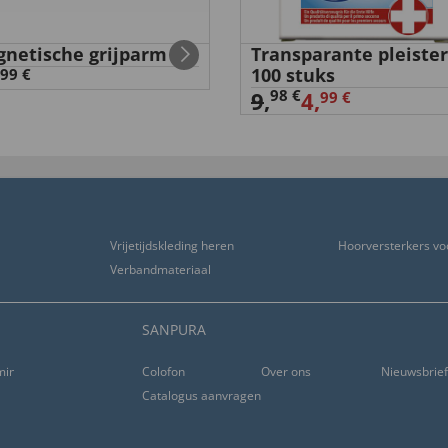
netische grijparm
Transparante pleister
100 stuks
99 €
98 €
9
,
4,
99 €
Vrijetijdskleding heren
Hoorversterkers vo
Verbandmateriaal
SANPURA
ming
Colofon
Over ons
Nieuwsbrie
Catalogus aanvragen