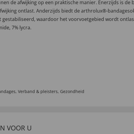
en de afwijking op een praktische manier. Enerzijds is de
afwijking ontlast. Anderzijds biedt de arthrolux®-bandages
estabiliseerd, waardoor het voorvoetgebied wordt ontlast!
ide, 7% lycra.
andages
,
Verband & pleisters
,
Gezondheid
EN VOOR U