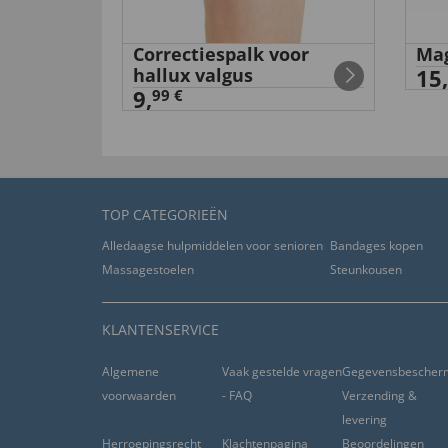
Correctiespalk voor
Mag
hallux valgus
15,
9,
99 €
TOP CATEGORIEËN
Alledaagse hulpmiddelen voor senioren
Bandages kopen
Massagestoelen
Steunkousen
KLANTENSERVICE
Algemene
Vaak gestelde vragen
Gegevensbescher
voorwaarden
- FAQ
Verzending &
levering
Herroepingsrecht
Klachtenpagina
Beoordelingen