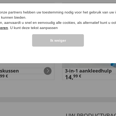
 onze partners hebben uw toestemming nodig voor het gebruik van uw 
e kunnen bieden.
ken, aanvaardt u snel en eenvoudig alle cookies, als alternatief kunt u o
teren
. U kunt deze tekst aanpassen
Ik weiger
skussen
3-in-1 aankleedhulp
14,
99 €
99 €
UW PRODUCTVRA