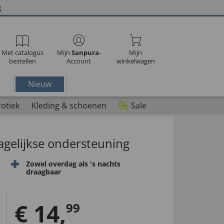
g
Met catalogus
Mijn
Sanpura
-
Mijn
bestellen
Account
winkelwagen
Nieuw
%
rotiek
Kleding & schoenen
Sale
agelijkse ondersteuning
Zowel overdag als 's nachts
draagbaar
€
14
,
99