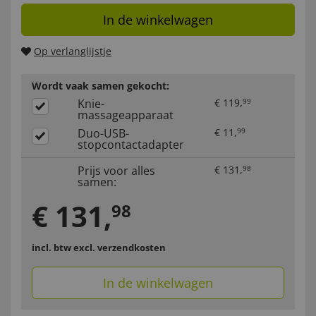
In de winkelwagen
Op verlanglijstje
Wordt vaak samen gekocht:
Knie-
€
119
,
99
massageapparaat
Duo-USB-
€
11
,
99
stopcontactadapter
Prijs voor alles
€
131
,
98
samen:
€
131
,
98
incl. btw
excl. verzendkosten
In de winkelwagen