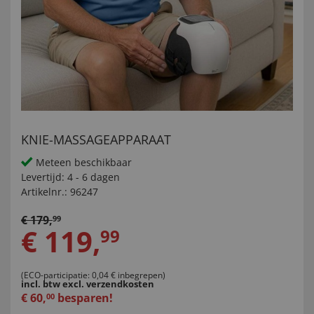
KNIE-MASSAGEAPPARAAT
Meteen beschikbaar
Levertijd:
4 - 6 dagen
Artikelnr.:
96247
€
179
,
99
€
119
,
99
(ECO-participatie: 0,04 € inbegrepen)
incl. btw
excl. verzendkosten
€
60
,
besparen!
00