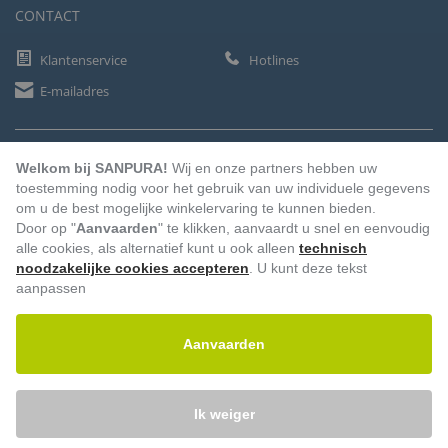
CONTACT
Klantenservice
Hotlines
E-mailadres
BETAALMETHODEN
Welkom bij SANPURA!
Wij en onze partners hebben uw
toestemming nodig voor het gebruik van uw individuele gegevens
om u de best mogelijke winkelervaring te kunnen bieden.
Door op "
Aanvaarden
" te klikken, aanvaardt u snel en eenvoudig
Vooruitbetaling
Factuur
Automatische afschrijving
alle cookies, als alternatief kunt u ook alleen
technisch
noodzakelijke cookies accepteren
. U kunt deze tekst
aanpassen
Aanvaarden
Ik weiger