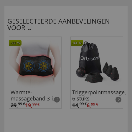
GESELECTEERDE AANBEVELINGEN
VOOR U
-33
%
-53
%
Warmte-
Triggerpointmassage,
massageband 3-in-
6 stuks
1
99 €
99 €
29
,
14
,
19,
99 €
6,
99 €