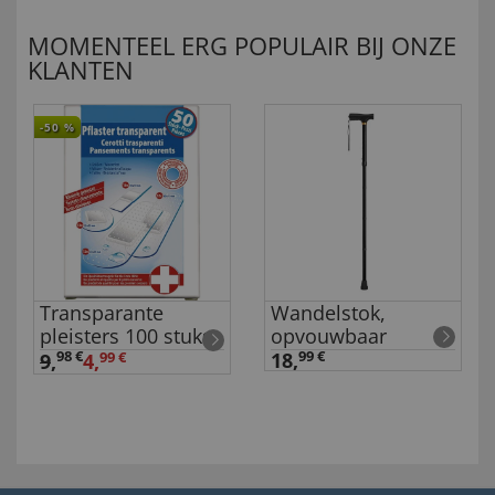
MOMENTEEL ERG POPULAIR BIJ ONZE
KLANTEN
-50
%
Transparante
Wandelstok,
pleisters 100 stuks
opvouwbaar
98 €
18,
99 €
9
,
4,
99 €