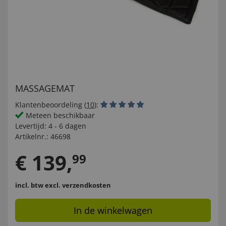
MASSAGEMAT
Klantenbeoordeling (
10
):
Meteen beschikbaar
Levertijd:
4 - 6 dagen
Artikelnr.:
46698
€
139
,
99
incl. btw
excl. verzendkosten
In de winkelwagen