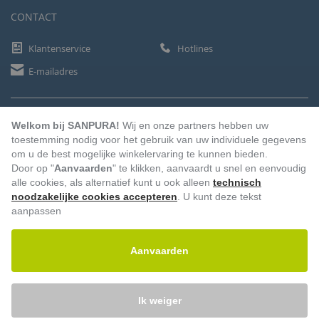
CONTACT
Klantenservice
Hotlines
E-mailadres
BETAALMETHODEN
Welkom bij SANPURA!
Wij en onze partners hebben uw
toestemming nodig voor het gebruik van uw individuele gegevens
om u de best mogelijke winkelervaring te kunnen bieden.
Door op "
Aanvaarden
" te klikken, aanvaardt u snel en eenvoudig
Vooruitbetaling
Factuur
Automatische afschrijving
alle cookies, als alternatief kunt u ook alleen
technisch
noodzakelijke cookies accepteren
. U kunt deze tekst
aanpassen
Aanvaarden
Ik weiger