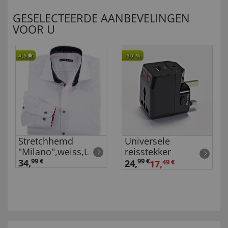
GESELECTEERDE AANBEVELINGEN
VOOR U
4,5
-30
%
Stretchhemd
Universele
"Milano",weiss,L
reisstekker
34,
99 €
99 €
24
,
17,
49 €