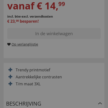
vanaf
€
14
,
99
incl. btw
excl. verzendkosten
€
23
,
besparen!
00
In de winkelwagen
Op verlanglijstje
Trendy printmotief
Aantrekkelijke contrasten
T/m maat 3XL
BESCHRIJVING