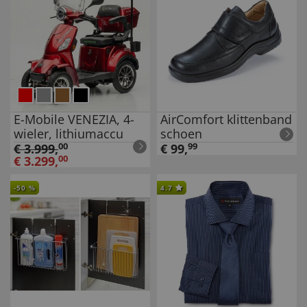
E-Mobile VENEZIA, 4-
AirComfort klittenband
wieler, lithiumaccu
schoen
€
3.999
,
00
€
99
,
99
€
3.299
,
00
-
50
%
4.7