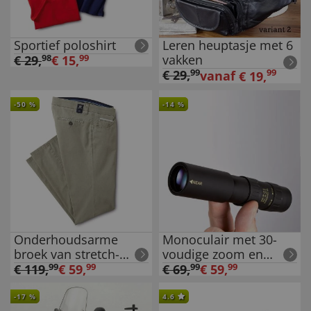
Sportief poloshirt
Leren heuptasje met 6
vakken
€
29
,
98
€
15
,
99
€
29
,
99
99
vanaf
€
19
,
-
50
%
-
14
%
Onderhoudsarme
Monoculair met 30-
broek van stretch-
voudige zoom en
katoen
macro
€
119
,
99
€
59
,
99
€
69
,
99
€
59
,
99
-
17
%
4.6