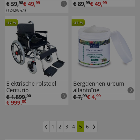
€
59
,
98
€
49
,
99
€
89
,
99
€
49
,
99
(124,98 €/l)
-
47
%
-
37
%
Elektrische rolstoel
Bergdennen ureum
Centurio
allantoïne
€
1.899
,
00
€
7
,
99
€
4
,
99
€
999
,
00
1
2
3
4
5
6