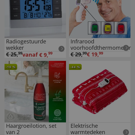
Radiogestuurde
Infrarood
wekker
voorhoofdthermometer
€
25
,
99
99
€
29
,
99
€
19
,
99
vanaf
€
9
,
-
16
%
-
44
%
Haargroeilotion, set
Elektrische
van 2
warmtedeken