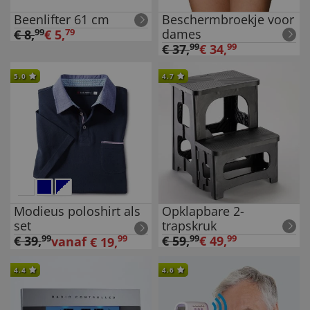
Beenlifter 61 cm
Beschermbroekje voor
dames
€
8
,
99
€
5
,
79
€
37
,
99
€
34
,
99
5.0
4.7
Modieus poloshirt als
Opklapbare 2-
set
trapskruk
€
39
,
99
99
€
59
,
99
€
49
,
99
vanaf
€
19
,
4.4
4.6