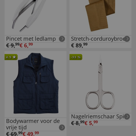
Pincet met ledlamp
Stretch-corduroybroek
€
9
,
99
€
6
,
99
€
89
,
99
4.5
-
33
%
Nagelriemschaar Spits
Bodywarmer voor de
€
8
,
99
€
5
,
99
vrije tijd
€
69
,
99
€
49
,
99