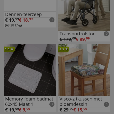
Dennen-teerzeep
€
19
,
99
€
18
,
99
(63,30 €/kg)
Transportrolstoel
€
179
,
00
€
99
,
99
5.0
4.5
Memory foam badmat
Visco-zitkussen met
60x45 Maat 1
bloemdessin
€
19
,
99
€
9
,
99
€
29
,
99
€
15
,
99