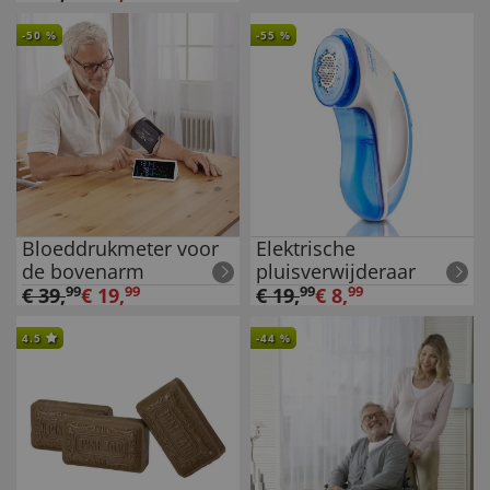
-
50
%
-
55
%
Bloeddrukmeter voor
Elektrische
de bovenarm
pluisverwijderaar
€
39
,
99
€
19
,
99
€
19
,
99
€
8
,
99
4.5
-
44
%