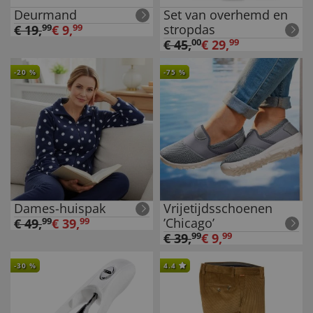
Deurmand
Set van overhemd en
stropdas
€
19
,
99
€
9
,
99
€
45
,
00
€
29
,
99
-
20
%
-
75
%
Dames-huispak
Vrijetijdsschoenen
’Chicago’
€
49
,
99
€
39
,
99
€
39
,
99
€
9
,
99
-
30
%
4.4