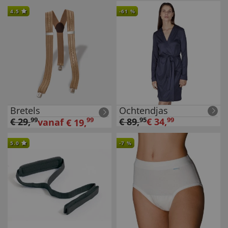
4.5
-
61
%
Bretels
Ochtendjas
€
29
,
99
99
€
89
,
95
€
34
,
99
vanaf
€
19
,
5.0
-
7
%