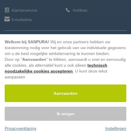
Klantenservice
Hotlines
E-mailadres
BETAALMETHODEN
Welkom bij SANPURA!
Wij en onze partners hebben uw
toestemming nodig voor het gebruik van uw individuele gegevens
om u de best mogelijke winkelervaring te kunnen bieden.
Door op "
Aanvaarden
" te klikken, aanvaardt u snel en eenvoudig
Vooruitbetaling
Factuur
Automatische afschrijving
alle cookies, als alternatief kunt u ook alleen
technisch
noodzakelijke cookies accepteren
. U kunt deze tekst
aanpassen
Aanvaarden
Ik weiger
Privacyverklaring
Instellingen
© 2026 – Sanpura. Alle rechten voorbehouden.