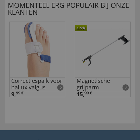
MOMENTEEL ERG POPULAIR BIJ ONZE
KLANTEN
4,5
Correctiespalk voor
Magnetische
hallux valgus
grijparm
9,
99 €
15,
99 €