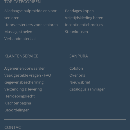
TOP CATEGORIEËN
Alledaagse hulpmiddelen voor
Bandages kopen
senioren
Vrijetijdskleding heren
Hoorversterkers voor senioren
Incontinentiebroekjes
Massagestoelen
Steunkousen
Verbandmateriaal
KLANTENSERVICE
SANPURA
Algemene voorwaarden
Colofon
Vaak gestelde vragen - FAQ
Over ons
Gegevensbescherming
Nieuwsbrief
Verzending & levering
Catalogus aanvragen
Herroepingsrecht
Klachtenpagina
Beoordelingen
CONTACT