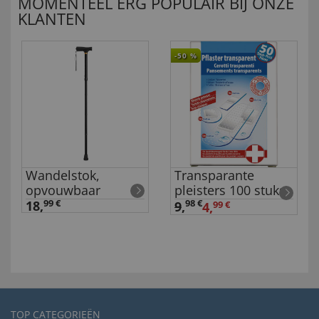
MOMENTEEL ERG POPULAIR BIJ ONZE
KLANTEN
-50
%
Wandelstok,
Transparante
opvouwbaar
pleisters 100 stuks
18,
99 €
98 €
9
,
4,
99 €
TOP CATEGORIEËN