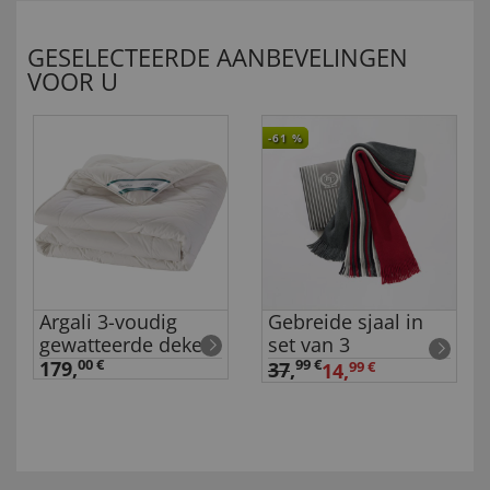
GESELECTEERDE AANBEVELINGEN
VOOR U
-61
%
Argali 3-voudig
Gebreide sjaal in
gewatteerde deken
set van 3
179,
00 €
99 €
37
,
14,
99 €