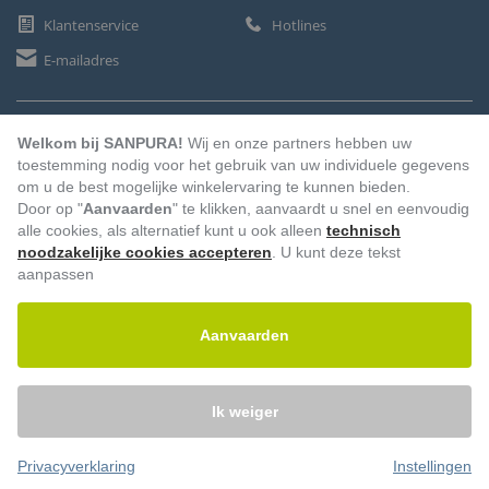
Klantenservice
Hotlines
E-mailadres
BETAALMETHODEN
Welkom bij SANPURA!
Wij en onze partners hebben uw
toestemming nodig voor het gebruik van uw individuele gegevens
om u de best mogelijke winkelervaring te kunnen bieden.
Door op "
Aanvaarden
" te klikken, aanvaardt u snel en eenvoudig
Vooruitbetaling
Factuur
Automatische afschrijving
alle cookies, als alternatief kunt u ook alleen
technisch
noodzakelijke cookies accepteren
. U kunt deze tekst
aanpassen
Aanvaarden
Ik weiger
Privacyverklaring
Instellingen
© 2026 – Sanpura. Alle rechten voorbehouden.