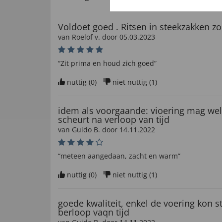
Voldoet goed . Ritsen in steekzakken zo
van
Roelof v
. door
05.03.2023
“Zit prima en houd zich goed”
nuttig (
0
)
niet nuttig (
1
)
idem als voorgaande: vioering mag wel 
scheurt na verloop van tijd
van
Guido B
. door
14.11.2022
“meteen aangedaan, zacht en warm”
nuttig (
0
)
niet nuttig (
1
)
goede kwaliteit, enkel de voering kon st
berloop vaqn tijd