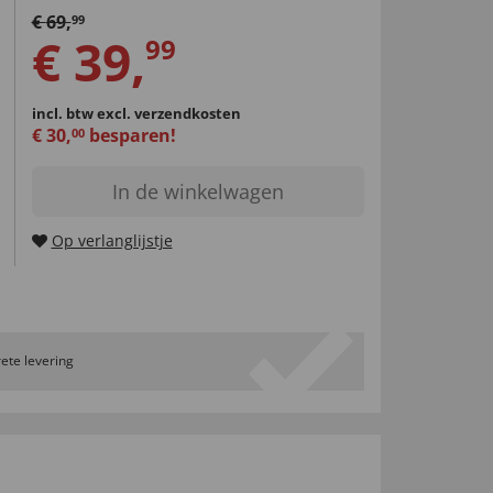
€
69
,
99
€
39
,
99
incl. btw
excl. verzendkosten
€
30
,
besparen!
00
In de winkelwagen
Op verlanglijstje
ete levering