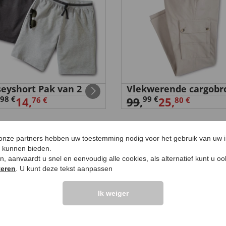
seyshort Pak van 2
Vlekwerende cargobr
98 €
99 €
14,
99
,
25,
76 €
80 €
 onze partners hebben uw toestemming nodig voor het gebruik van uw 
e kunnen bieden.
ken, aanvaardt u snel en eenvoudig alle cookies, als alternatief kunt u o
teren
. U kunt deze tekst aanpassen
UW PRODUCTVRA
Ik weiger
Vraag stellen
elingen >>