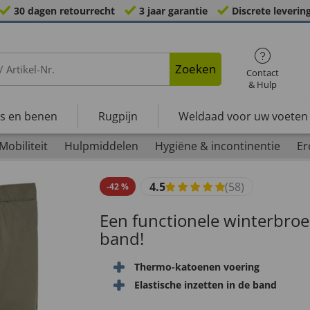
30 dagen retourrecht
3 jaar garantie
Discrete leverin
Zoeken
Contact
& Hulp
s en benen
Rugpijn
Weldaad voor uw voeten
Mobiliteit
Hulpmiddelen
Hygiëne & incontinentie
Er
4.5
(58)
-
42
%
Een functionele winterbroek
band!
Thermo-katoenen voering
Elastische inzetten in de band