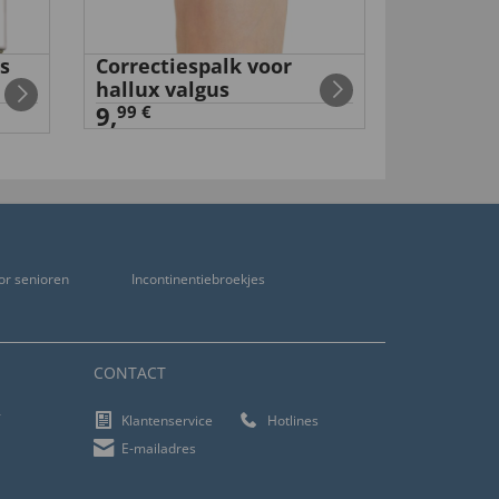
s
Correctiespalk voor
Nagelvijl
hallux valgus
5,
99 €
9,
99 €
or senioren
Incontinentiebroekjes
CONTACT
f
Klantenservice
Hotlines
E-mailadres