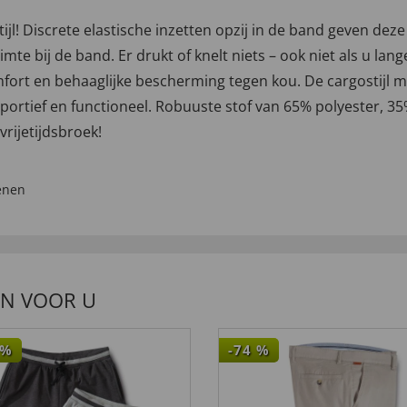
tijl! Discrete elastische inzetten opzij in de band geven 
e bij de band. Er drukt of knelt niets – ook niet als u lan
ort en behaaglijke bescherming tegen kou. De cargostijl me
 sportief en functioneel. Robuuste stof van 65% polyester, 
rijetijdsbroek!
enen
EN VOOR U
%
-74
%