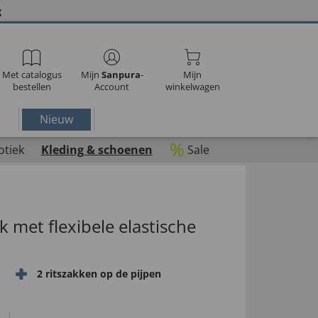
g
Met catalogus
Mijn
Sanpura
-
Mijn
bestellen
Account
winkelwagen
Nieuw
%
otiek
Kleding & schoenen
Sale
 met flexibele elastische
2 ritszakken op de pijpen