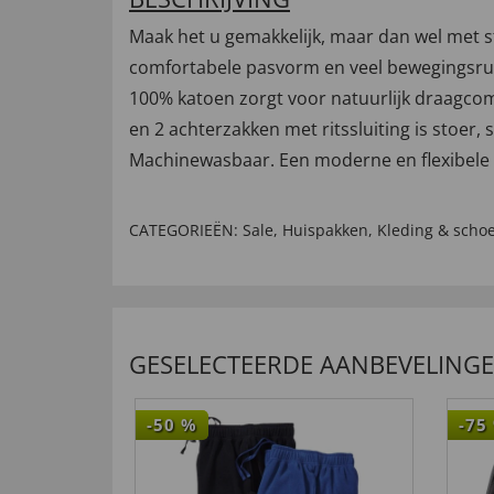
Maak het u gemakkelijk, maar dan wel met s
comfortabele pasvorm en veel bewegingsruimt
100% katoen zorgt voor natuurlijk draagcomf
en 2 achterzakken met ritssluiting is stoer,
Machinewasbaar. Een moderne en flexibele v
CATEGORIEËN:
Sale
,
Huispakken
,
Kleding & scho
GESELECTEERDE AANBEVELING
-50
%
-75