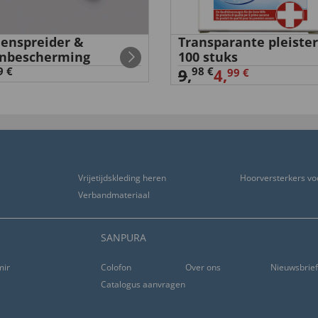
enspreider &
Transparante pleister
nbescherming
100 stuks
stekend ”
9 €
98 €
9
,
4,
99 €
Vrijetijdskleding heren
Hoorversterkers vo
n is warm. Prima!”
Verbandmateriaal
SANPURA
ming
Colofon
Over ons
Nieuwsbrie
Catalogus aanvragen