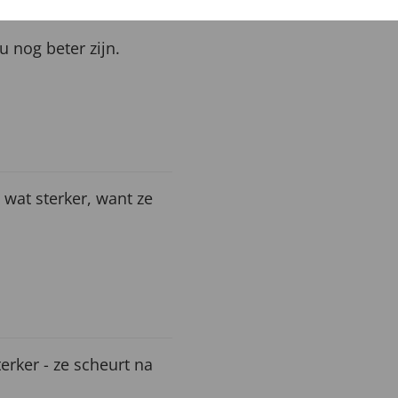
u nog beter zijn.
wat sterker, want ze
erker - ze scheurt na