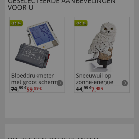
GESELECTEERDE AANBEVELINGEN
VOOR U
-25
%
-50
%
Bloeddrukmeter
Sneeuwuil op
met groot scherm
zonne-energie
99 €
99 €
79
,
14
,
59,
99 €
7,
49 €