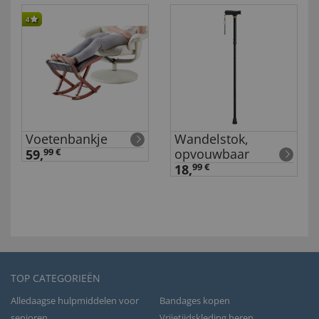
4
Voetenbankje
Wandelstok,
opvouwbaar
59,
99 €
18,
99 €
TOP CATEGORIEËN
Alledaagse hulpmiddelen voor
Bandages kopen
senioren
Vrijetijdskleding heren