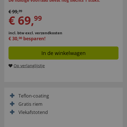
De huidige voorraad bevat nog slechts 1 stuks.
€
99
,
99
€
69
,
99
incl. btw
excl. verzendkosten
€
30
,
besparen!
00
In de winkelwagen
Op verlanglijstje
Teflon-coating
Gratis riem
Vlekafstotend