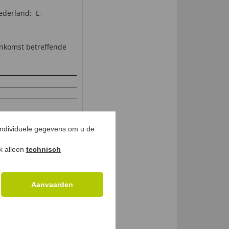
ederland; E-
eenkomst betreffende
individuele gegevens om u de
ok alleen
technisch
Aanvaarden