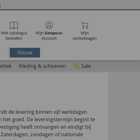
g
Met catalogus
Mijn
Sanpura
-
Mijn
bestellen
Account
winkelwagen
Nieuw
%
otiek
Kleding & schoenen
Sale
ndt de levering binnen vijf werkdagen
an het goed. De leveringstermijn begint te
estiging heeft ontvangen en eindigt bij
 Zaterdagen, zondagen of nationale