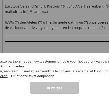
Eurotops Versand GmbH, Postbus 16, 7040 AA s' Heerenberg, N
mailadres: info@sanpura.nl
Ik/Wij (*) deel/delen (*) u hierbij mede dat ik/wij (*) onze over
de verkoop van de volgende goederen herroep/herroepen (*):
Besteld op (*)/Ontvangen op (*):
 onze partners hebben uw toestemming nodig voor het gebruik van uw 
e kunnen bieden.
ken, aanvaardt u snel en eenvoudig alle cookies, als alternatief kunt u o
teren
. U kunt deze tekst aanpassen
Naam/Namen consument(en):
Ik weiger
Adres consument(en):