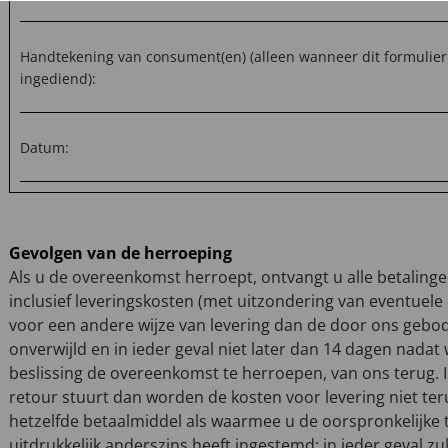
Handtekening van consument(en) (alleen wanneer dit formulier
ingediend):
Datum:
Gevolgen van de herroeping
Als u de overeenkomst herroept, ontvangt u alle betaling
inclusief leveringskosten (met uitzondering van eventuele
voor een andere wijze van levering dan de door ons gebo
onverwijld en in ieder geval niet later dan 14 dagen nadat 
beslissing de overeenkomst te herroepen, van ons terug. In
retour stuurt dan worden de kosten voor levering niet ter
hetzelfde betaalmiddel als waarmee u de oorspronkelijke tr
uitdrukkelijk anderszins heeft ingestemd; in ieder geval zu