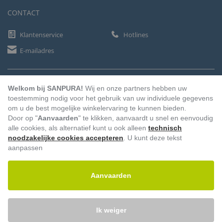
CONTACT
Klantenservice
Hotlines
E-mailadres
BETAALMETHODEN
Welkom bij SANPURA!
Wij en onze partners hebben uw
toestemming nodig voor het gebruik van uw individuele gegevens
om u de best mogelijke winkelervaring te kunnen bieden.
Door op "
Aanvaarden
" te klikken, aanvaardt u snel en eenvoudig
Vooruitbetaling
Factuur
Automatische afschrijving
alle cookies, als alternatief kunt u ook alleen
technisch
noodzakelijke cookies accepteren
. U kunt deze tekst
aanpassen
Aanvaarden
Ik weiger