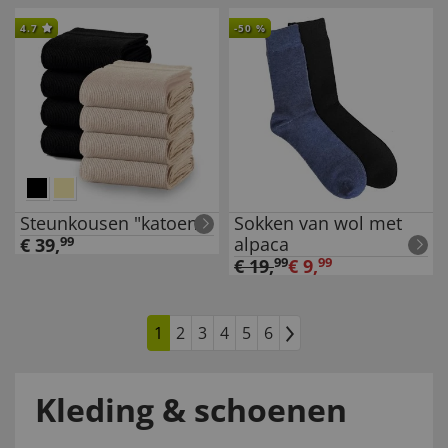
4.7
-
50
%
Steunkousen "katoen"
Sokken van wol met
alpaca
€
39
,
99
€
19
,
99
€
9
,
99
1
2
3
4
5
6
Kleding & schoenen