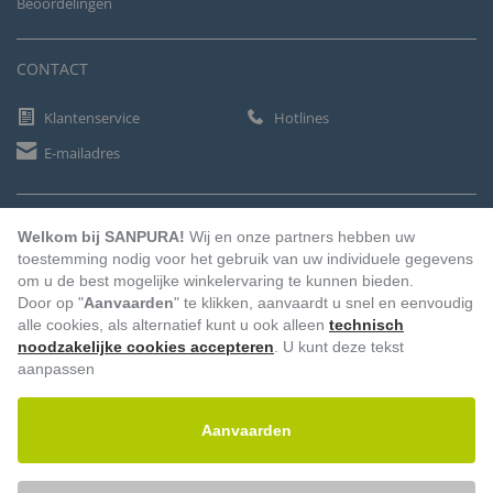
Beoordelingen
CONTACT
Klantenservice
Hotlines
E-mailadres
BETAALMETHODEN
Welkom bij SANPURA!
Wij en onze partners hebben uw
toestemming nodig voor het gebruik van uw individuele gegevens
om u de best mogelijke winkelervaring te kunnen bieden.
Door op "
Aanvaarden
" te klikken, aanvaardt u snel en eenvoudig
Vooruitbetaling
Factuur
Automatische afschrijving
alle cookies, als alternatief kunt u ook alleen
technisch
noodzakelijke cookies accepteren
. U kunt deze tekst
aanpassen
Aanvaarden