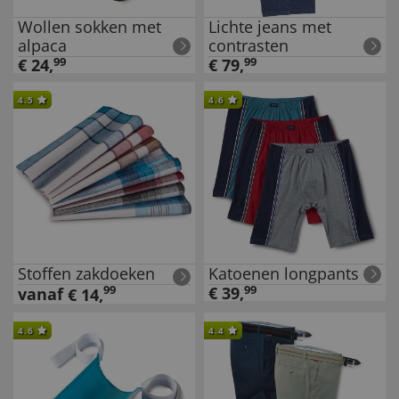
Wollen sokken met
Lichte jeans met
alpaca
contrasten
€
24
,
99
€
79
,
99
4.5
4.6
Stoffen zakdoeken
Katoenen longpants
99
€
39
,
99
vanaf
€
14
,
4.6
4.4