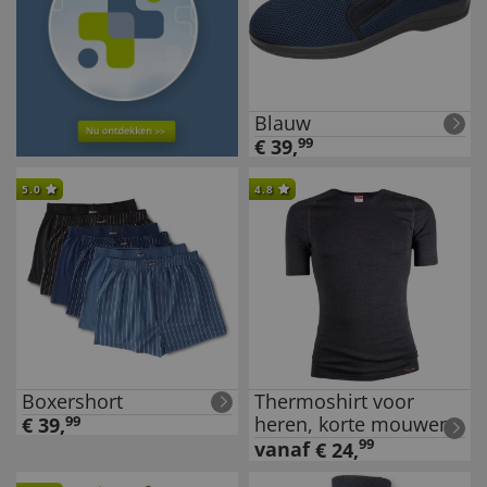
Blauw
€
39
,
99
5.0
4.8
Boxershort
Thermoshirt voor
heren, korte mouwen
€
39
,
99
99
vanaf
€
24
,