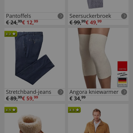
Pantoffels
Seersuckerbroek
€
24
,
99
€
12
,
99
€
99
,
99
€
49
,
99
4.2
Stretchband-jeans
Angora kniewarmer
€
89
,
99
€
59
,
99
€
34
,
99
4.5
4.5