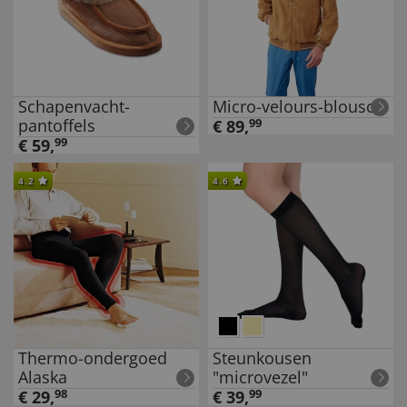
Schapenvacht-
Micro-velours-blouson
pantoffels
€
89
,
99
€
59
,
99
4.2
4.6
Thermo-ondergoed
Steunkousen
Alaska
"microvezel"
€
29
,
98
€
39
,
99