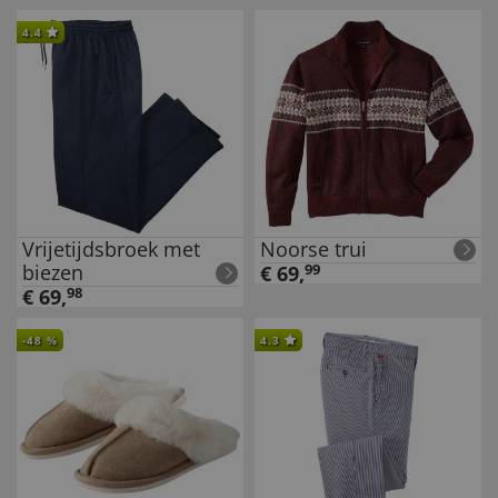
4.4
Vrijetijdsbroek met
Noorse trui
biezen
€
69
,
99
€
69
,
98
-
48
%
4.3