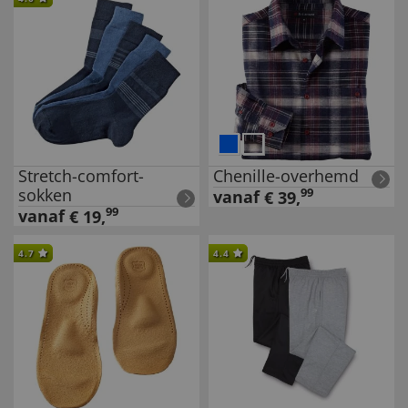
Stretch-comfort-
Chenille-overhemd
sokken
99
vanaf
€
39
,
99
vanaf
€
19
,
4.7
4.4