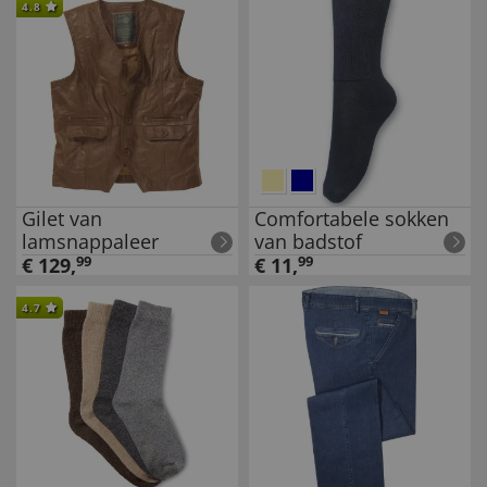
4.8
Gilet van
Comfortabele sokken
lamsnappaleer
van badstof
€
129
,
99
€
11
,
99
4.7