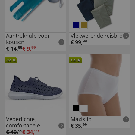
Aantrekhulp voor
Vlekwerende reisbroek
kousen
€
99
,
99
€
14
,
99
€
9
,
99
-
30
%
4.9
Vederlichte,
Maxislip
comfortabele
€
35
,
99
damesschoenen
€
49
,
99
€
34
,
99