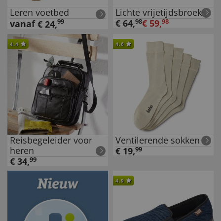
Leren voetbed
Lichte vrijetijdsbroek
99
€
64
,
98
€
59
,
98
vanaf
€
24
,
4.4
4.6
Reisbegeleider voor
Ventilerende sokken
heren
€
19
,
99
€
34
,
99
4.9