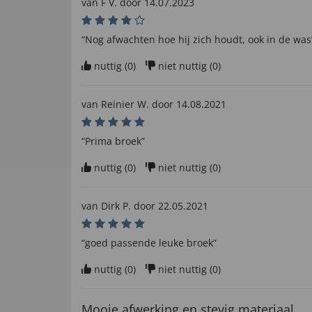
van
F V
. door
14.07.2023
“Nog afwachten hoe hij zich houdt, ook in de was
nuttig (
0
)
niet nuttig (
0
)
van
Reinier W
. door
14.08.2021
“Prima broek”
nuttig (
0
)
niet nuttig (
0
)
van
Dirk P
. door
22.05.2021
“goed passende leuke broek”
nuttig (
0
)
niet nuttig (
0
)
Mooie afwerking en stevig materiaal