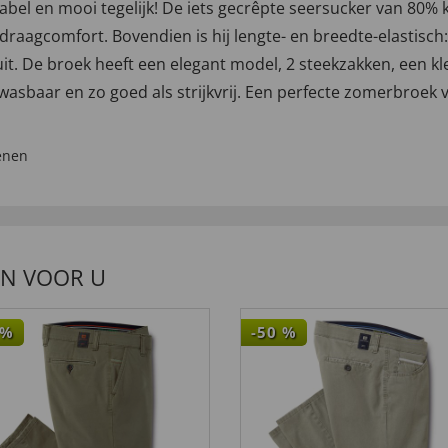
el en mooi tegelijk! De iets gecrêpte seersucker van 80% 
 draagcomfort. Bovendien is hij lengte- en breedte-elastisch:
is uit. De broek heeft een elegant model, 2 steekzakken, een 
wasbaar en zo goed als strijkvrij. Een perfecte zomerbroek 
enen
EN VOOR U
%
-50
%