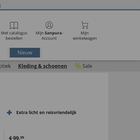
g
Met catalogus
Mijn
Sanpura
-
Mijn
bestellen
Account
winkelwagen
Nieuw
%
otiek
Kleding & schoenen
Sale
Extra licht en reisvriendelijk
€
99
,
99