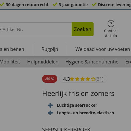
30 dagen retourrecht
3 jaar garantie
Discrete leverin
Zoeken
Contact
& Hulp
s en benen
Rugpijn
Weldaad voor uw voeten
Mobiliteit
Hulpmiddelen
Hygiëne & incontinentie
Er
4.3
(31)
-
50
%
Heerlijk fris en zomers
Luchtige seersucker
Lengte- en breedte-elastisch
SEERSUCKERBROEK