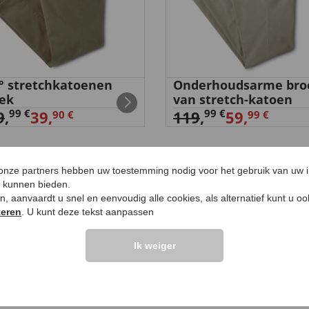
° stretchkatoenen
Onderhoudsarme bro
ek
van stretch-katoen
99 €
99 €
9
,
39,
119
,
59,
90 €
99 €
 onze partners hebben uw toestemming nodig voor het gebruik van uw 
e kunnen bieden.
ken, aanvaardt u snel en eenvoudig alle cookies, als alternatief kunt u o
UW PRODUCTVRA
teren
. U kunt deze tekst aanpassen
Vraag stellen
Ik weiger
elingen >>