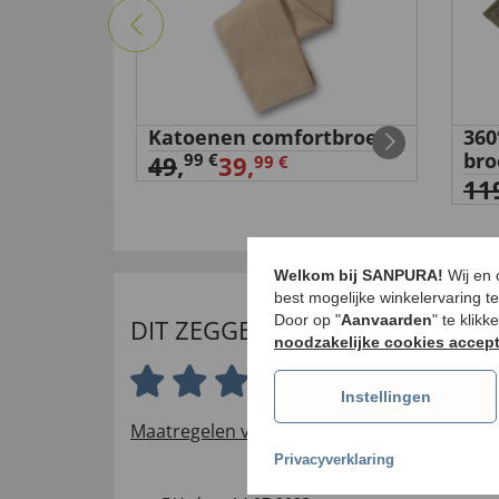
Katoenen comfortbroek
360
bro
99 €
49
,
39,
99 €
11
Welkom bij SANPURA!
Wij en
best mogelijke winkelervaring t
Door op "
Aanvaarden
" te klik
DIT ZEGGEN ONZE KLANTEN
noodzakelijke cookies accep
4.3 van 5 sterren
Instellingen
Maatregelen voor het verifiëren van beoord
Privacyverklaring