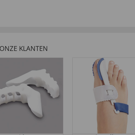
 ONZE KLANTEN
arton ook na spoelen met was
ek ”