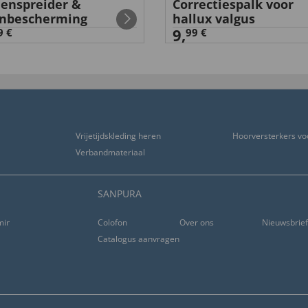
enspreider &
Correctiespalk voor
nbescherming
hallux valgus
9,
9 €
99 €
Vrijetijdskleding heren
Hoorversterkers vo
Verbandmateriaal
SANPURA
 gewoonlijk gekochte broeken.
 broek korter gemaakt
ming
Colofon
Over ons
Nieuwsbrie
Catalogus aanvragen