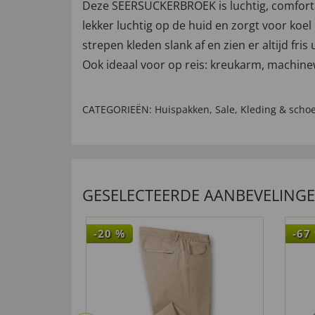
Deze SEERSUCKERBROEK is luchtig, comfortab
lekker luchtig op de huid en zorgt voor koel
strepen kleden slank af en zien er altijd fr
Ook ideaal voor op reis: kreukarm, machine
CATEGORIEËN:
Huispakken
,
Sale
,
Kleding & scho
GESELECTEERDE AANBEVELING
-20
%
-67