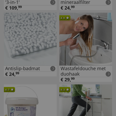
'3-in-1'
mineraalfilter
€
109
,
99
€
24
,
99
4.6
Antislip-badmat
Wastafeldouche met
duohaak
€
24
,
99
€
29
,
99
4.7
4.3