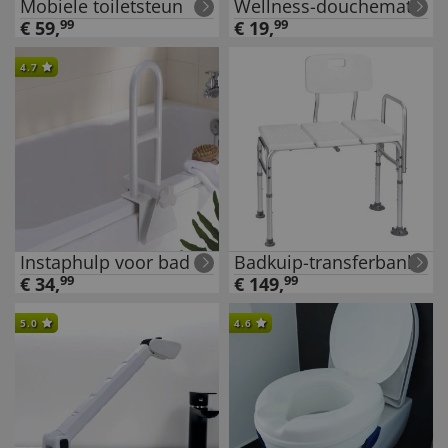
Mobiele toiletsteun
Wellness-douchemat
€
59
,
99
€
19
,
99
4.7
Instaphulp voor bad
Badkuip-transferbank
€
34
,
99
€
149
,
99
5.0
4.6