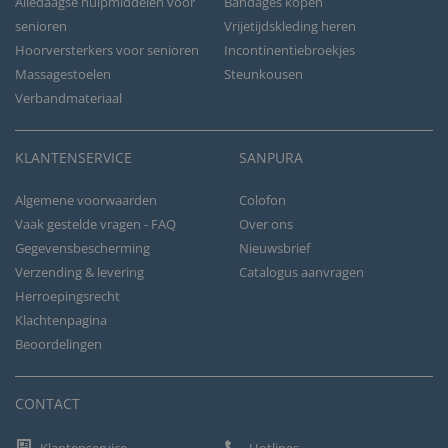
Alledaagse hulpmiddelen voor
Bandages kopen
senioren
Vrijetijdskleding heren
Hoorversterkers voor senioren
Incontinentiebroekjes
Massagestoelen
Steunkousen
Verbandmateriaal
KLANTENSERVICE
SANPURA
Algemene voorwaarden
Colofon
Vaak gestelde vragen - FAQ
Over ons
Gegevensbescherming
Nieuwsbrief
Verzending & levering
Catalogus aanvragen
Herroepingsrecht
Klachtenpagina
Beoordelingen
CONTACT
Klantenservice
Hotlines