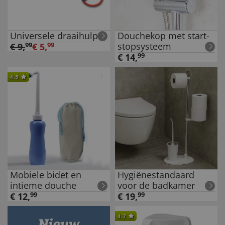
Universele draaihulp
Douchekop met start-
stopsysteem
€
9
,
99
€
5
,
99
€
14
,
99
4.5
Mobiele bidet en
Hygiënestandaard
intieme douche
voor de badkamer
€
12
,
99
€
19
,
99
4.7