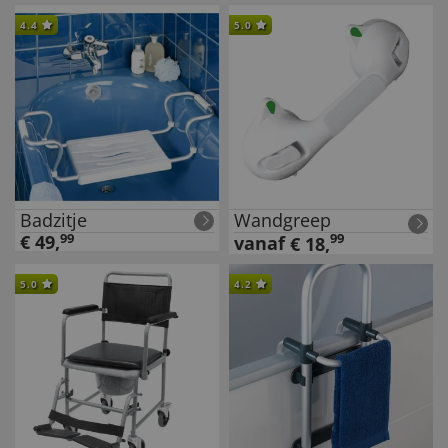
4.4
5.0
Badzitje
Wandgreep
€
49
,
99
99
vanaf
€
18
,
5.0
4.2