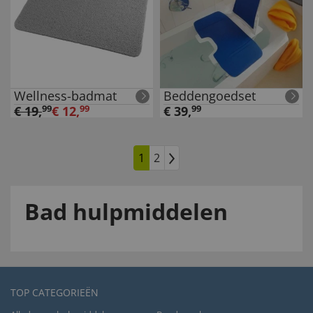
Wellness-badmat
Beddengoedset
€
19
,
99
€
12
,
99
€
39
,
99
1
2
Bad hulpmiddelen
TOP CATEGORIEËN