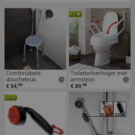
5.0
Comfortabele
Toiletbrilverhoger met
douchekruk
armsteun
€
54
,
99
€
89
,
99
-
40
%