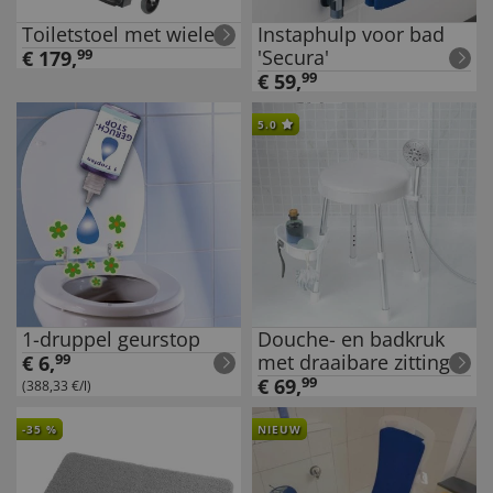
Toiletstoel met wielen
Instaphulp voor bad
'Secura'
€
179
,
99
€
59
,
99
5.0
1-druppel geurstop
Douche- en badkruk
met draaibare zitting
€
6
,
99
€
69
,
99
(388,33 €/l)
-
35
%
NIEUW