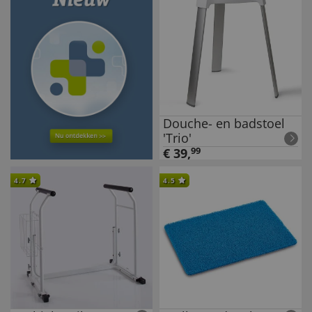
Douche- en badstoel
'Trio'
€
39
,
99
4.7
4.5