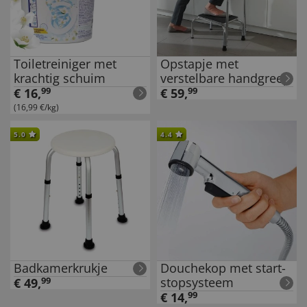
Toiletreiniger met
Opstapje met
krachtig schuim
verstelbare handgreep
€
16
,
99
€
59
,
99
(16,99 €/kg)
5.0
4.4
Badkamerkrukje
Douchekop met start-
stopsysteem
€
49
,
99
€
14
,
99