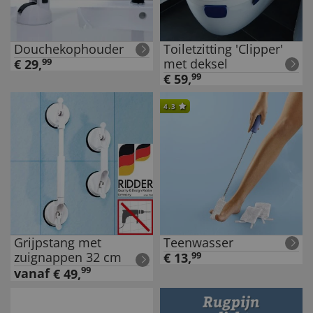
Douchekophouder
Toiletzitting 'Clipper'
met deksel
€
29
,
99
€
59
,
99
4.3
Grijpstang met
Teenwasser
zuignappen 32 cm
€
13
,
99
99
vanaf
€
49
,