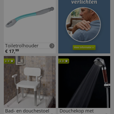
Toiletrolhouder
€
17
,
99
4.9
4.8
Bad- en douchestoel
Douchekop met