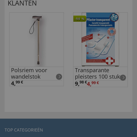
KLANTEN
-50
%
Polsriem voor
Transparante
wandelstok
pleisters 100 stuks
4,
99 €
98 €
9
,
4,
99 €
TOP CATEGORIEËN