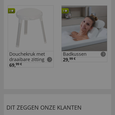
4
5
Douchekruk met
Badkussen
draaibare zitting
29,
99 €
69,
99 €
DIT ZEGGEN ONZE KLANTEN