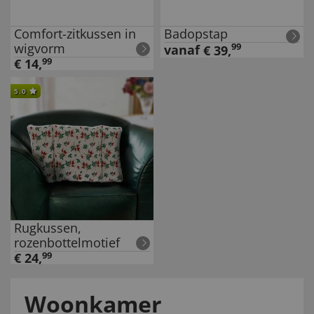
Comfort-zitkussen in
Badopstap
wigvorm
99
vanaf
€
39
,
€
14
,
99
5.0
Rugkussen,
rozenbottelmotief
€
24
,
99
Woonkamer