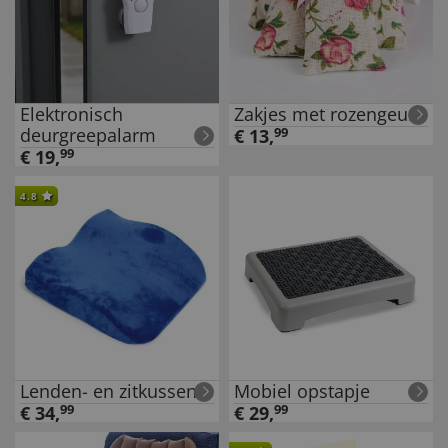
Elektronisch
Zakjes met rozengeur
deurgreepalarm
€
13
,
99
€
19
,
99
4.8
Lenden- en zitkussen
Mobiel opstapje
€
34
,
99
€
29
,
99