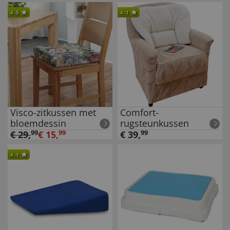
4.5
4.1
Visco-zitkussen met
Comfort-
bloemdessin
rugsteunkussen
€
29
,
99
€
15
,
99
€
39
,
99
4.1