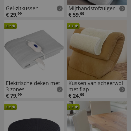
Gel-zitkussen
Mijthandstofzuiger
€
29
,
99
€
59
,
99
4.7
4.9
Elektrische deken met
Kussen van scheerwol
3 zones
met flap
€
79
,
99
€
24
,
99
4.2
5.0