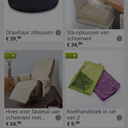
Draaibaar zitkussen
Sta-opkussen van
scheerwol
€
39
,
99
€
34
,
99
4.1
5.0
Hoes voor fauteuil van
Koelhanddoek in set
scheerwol met
van 2
voetgedeelte
€
54
,
99
€
9
,
99