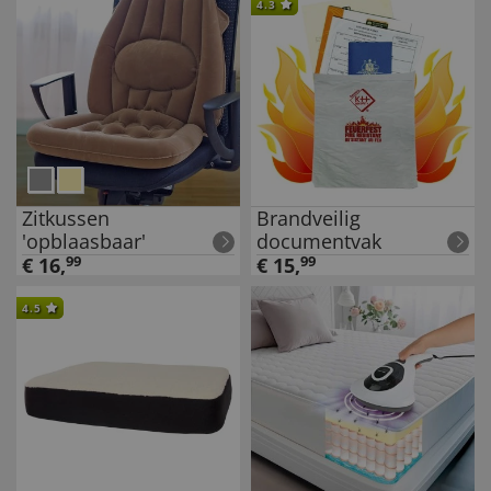
4.3
Zitkussen
Brandveilig
'opblaasbaar'
documentvak
€
16
,
99
€
15
,
99
4.5