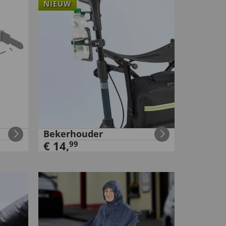
NIEUW
Bekerhouder
€
14
,
99