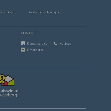
or senioren
Incontinentiebroekjes
CONTACT
f
Klantenservice
Hotlines
E-mailadres