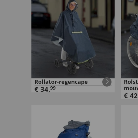
Rollator-regencape
Rols
€
34
,
mou
99
€
42