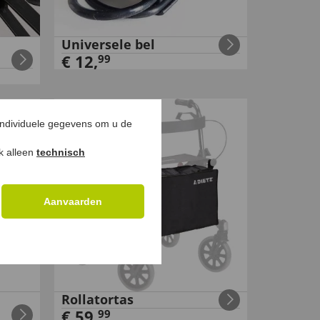
Universele bel
€
12
,
99
individuele gegevens om u de
ok alleen
technisch
Aanvaarden
Rollatortas
€
59
,
99