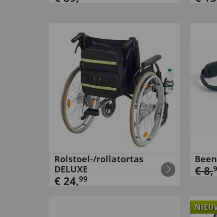
Rolstoel-/rollatortas
Been
DELUXE
€
8
,
€
24
,
99
NIEU