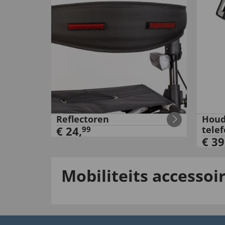
Reflectoren
Houd
€
24
,
telef
99
€
39
Mobiliteits accessoi