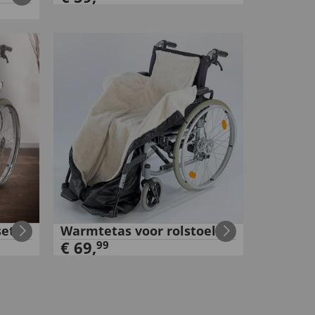
set
Warmtetas voor rolstoelen
€
69
,
99