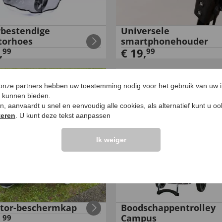
bestendige
Universele
atorhoes
smartphonehouder
,
€
19
,
99
99
 onze partners hebben uw toestemming nodig voor het gebruik van uw 
e kunnen bieden.
ken, aanvaardt u snel en eenvoudig alle cookies, als alternatief kunt u o
teren
. U kunt deze tekst aanpassen
Ik weiger
ator-beschermkap
Boodschappentrolley
,
Campus
99