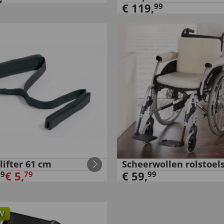
€
119
,
99
lifter 61 cm
Scheerwollen rolstoel
€
5
,
€
59
,
99
79
99
W