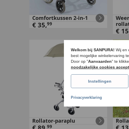
Comfortkussen 2-in-1
Weer
€
35
,
roll
99
€
15
Welkom bij SANPURA!
Wij en
best mogelijke winkelervaring t
Door op "
Aanvaarden
" te klik
noodzakelijke cookies accep
Instellingen
Privacyverklaring
Rollator-paraplu
Roll
€
89
,
€
13
99