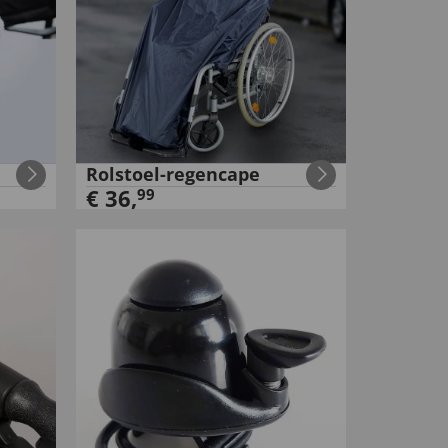
Rolstoel-regencape
€
36
,
99