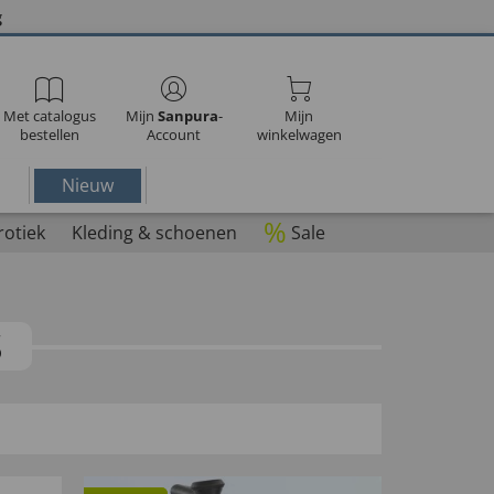
g
Met catalogus
Mijn
Sanpura
-
Mijn
bestellen
Account
winkelwagen
Nieuw
%
rotiek
Kleding & schoenen
Sale
S