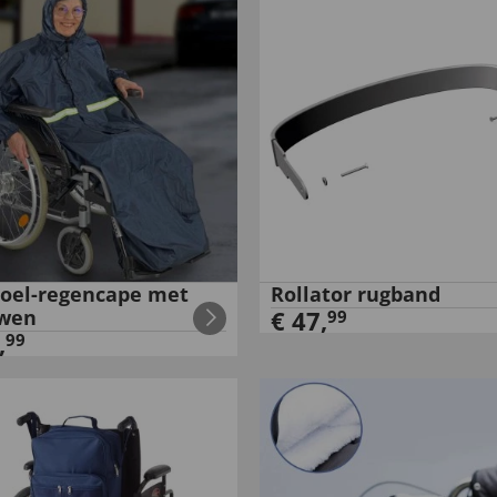
toel-regencape met
Rollator rugband
wen
€
47
,
99
,
99