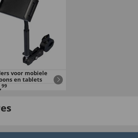
ers voor mobiele
oons en tablets
,
99
res