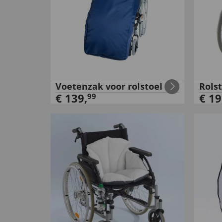
Voetenzak voor rolstoel
Rols
€
139
,
€
19
99