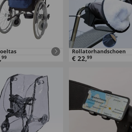
toeltas
Rollatorhandschoen
,
€
22
,
99
99