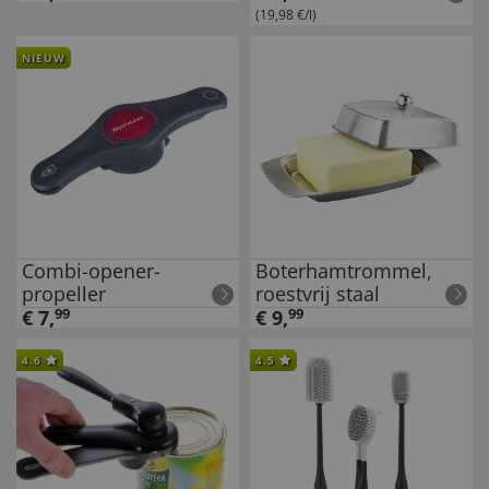
(19,98 €/l)
NIEUW
Combi-opener-
Boterhamtrommel,
propeller
roestvrij staal
€
7
,
99
€
9
,
99
4.6
4.5