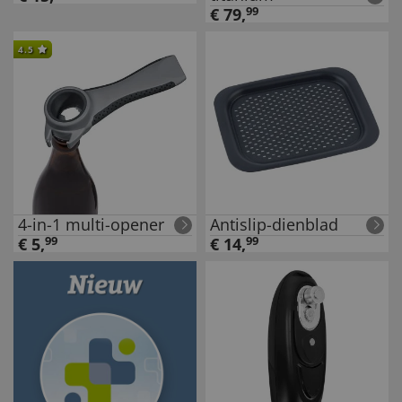
€
79
,
99
4.5
4-in-1 multi-opener
Antislip-dienblad
€
5
,
99
€
14
,
99