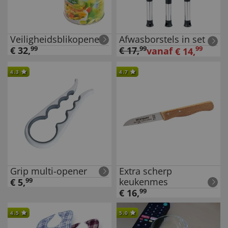
Veiligheidsblikopener
Afwasborstels in set
€
32
,
99
€
17
,
99
99
vanaf
€
14
,
4.3
4.7
Grip multi-opener
Extra scherp
keukenmes
€
5
,
99
€
16
,
99
4.5
5.0