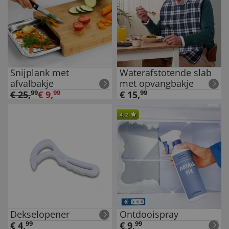
Snijplank met
Waterafstotende slab
afvalbakje
met opvangbakje
€
25
,
99
€
9
,
99
€
15
,
99
4.2
Dekselopener
Ontdooispray
€
4
,
99
€
9
,
99