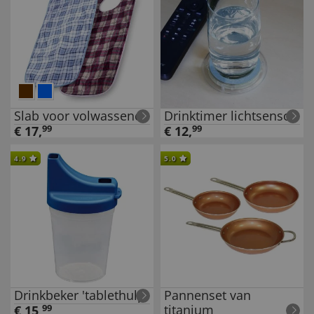
Slab voor volwassenen
Drinktimer lichtsensor
€
17
,
99
€
12
,
99
4.9
5.0
Drinkbeker 'tablethulp'
Pannenset van
titanium
€
15
,
99