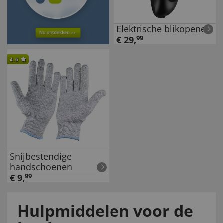
Elektrische blikopener
€
29
,
99
4.6
Snijbestendige
handschoenen
€
9
,
99
Hulpmiddelen voor de