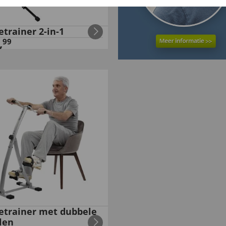
trainer 2-in-1
,
99
trainer met dubbele
len