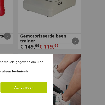
rset
Gemotoriseerde been
trainer
€
149
,
€
119
,
99
99
individuele gegevens om u de
ok alleen
technisch
Aanvaarden