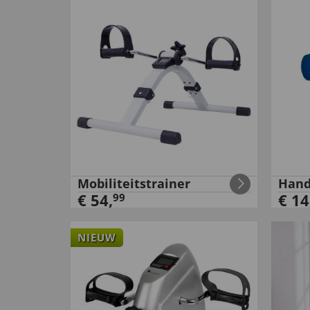
Mobiliteitstrainer
Hand
€
54
,
€
14
99
NIEUW