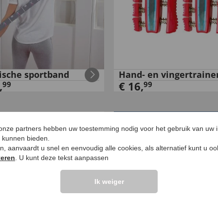
tische sportband
Hand- en vingertraine
,
€
16
,
99
99
 onze partners hebben uw toestemming nodig voor het gebruik van uw 
e kunnen bieden.
ken, aanvaardt u snel en eenvoudig alle cookies, als alternatief kunt u o
teren
. U kunt deze tekst aanpassen
Ik weiger