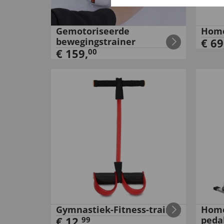
Gemotoriseerde
Home
bewegingstrainer
€
69
€
159
,
00
Gymnastiek-Fitness-trainer
Home
€
12
,
peda
99