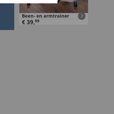
Been- en armtrainer
€
39
,
99