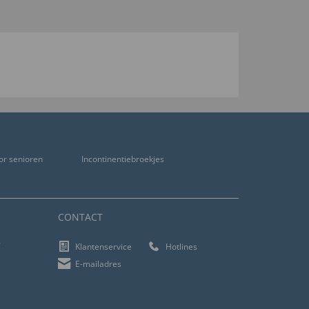
or senioren
Incontinentiebroekjes
CONTACT
f
Klantenservice
Hotlines
E-mailadres