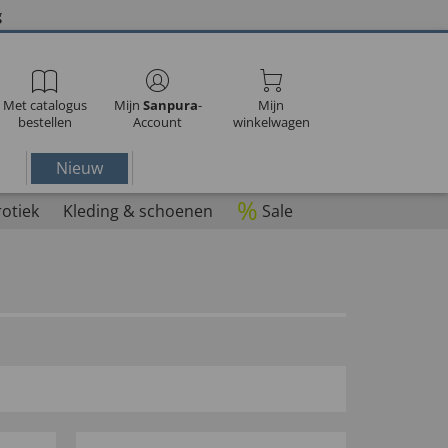
g
Met catalogus
Mijn
Sanpura
-
Mijn
bestellen
Account
winkelwagen
Nieuw
%
rotiek
Kleding & schoenen
Sale