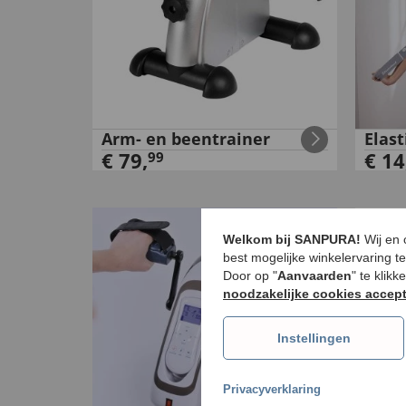
Arm- en beentrainer
Elas
€
79
,
€
14
99
Welkom bij SANPURA!
Wij en
best mogelijke winkelervaring t
Door op "
Aanvaarden
" te klik
noodzakelijke cookies accep
Instellingen
Privacyverklaring