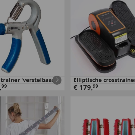
trainer 'verstelbaar'
Elliptische crosstraine
,
€
179
,
99
99