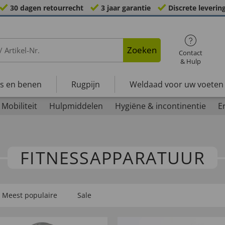
30 dagen retourrecht
3 jaar garantie
Discrete leverin
Zoeken
Contact
& Hulp
s en benen
Rugpijn
Weldaad voor uw voeten
Mobiliteit
Hulpmiddelen
Hygiëne & incontinentie
E
FITNESS­APPARATUUR
Meest populaire
Sale