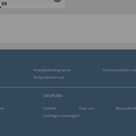
,
99
Vrijetijdskleding heren
Hoorversterkers vo
Verbandmateriaal
SANPURA
ming
Colofon
Over ons
Nieuwsbrie
Catalogus aanvragen