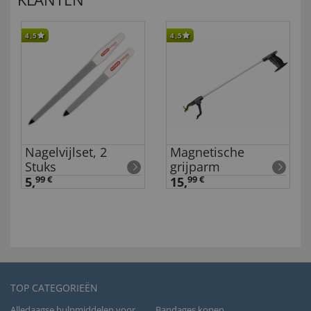
4,5
4,5
Nagelvijlset, 2
Magnetische
Stuks
grijparm
5,
99 €
15,
99 €
TOP CATEGORIEËN
Alledaagse hulpmiddelen voor
Bandages kopen