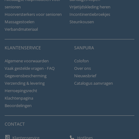
senioren
Vrijetijdskleding heren
Hoorversterkers voor senioren
Incontinentiebroekjes
Massagestoelen
Steunkousen
Verbandmateriaal
KLANTENSERVICE
SANPURA
Algemene voorwaarden
Colofon
Vaak gestelde vragen - FAQ
Over ons
Gegevensbescherming
Nieuwsbrief
Verzending & levering
Catalogus aanvragen
Herroepingsrecht
Klachtenpagina
Beoordelingen
CONTACT
Klantenservice
Hotlines