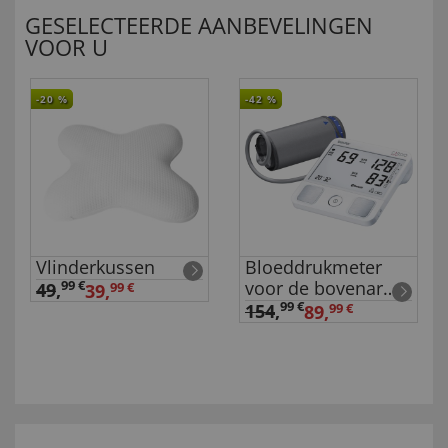
GESELECTEERDE AANBEVELINGEN
VOOR U
-20
%
-42
%
Vlinderkussen
Bloeddrukmeter
voor de bovenarm
99 €
49
,
39,
99 €
met ECG
99 €
154
,
89,
99 €