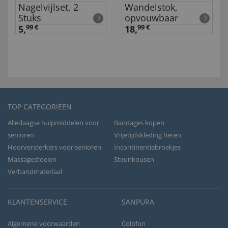
Nagelvijlset, 2
Wandelstok,
Stuks
opvouwbaar
5,
99 €
18,
99 €
TOP CATEGORIEËN
Alledaagse hulpmiddelen voor
Bandages kopen
senioren
Vrijetijdskleding heren
Hoorversterkers voor senioren
Incontinentiebroekjes
Massagestoelen
Steunkousen
Verbandmateriaal
KLANTENSERVICE
SANPURA
Algemene voorwaarden
Colofon