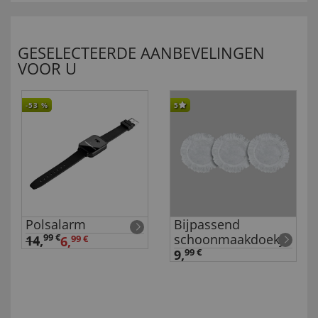
GESELECTEERDE AANBEVELINGEN
VOOR U
-53
%
5
Polsalarm
Bijpassend
schoonmaakdoekje
99 €
14
,
6,
99 €
9,
99 €