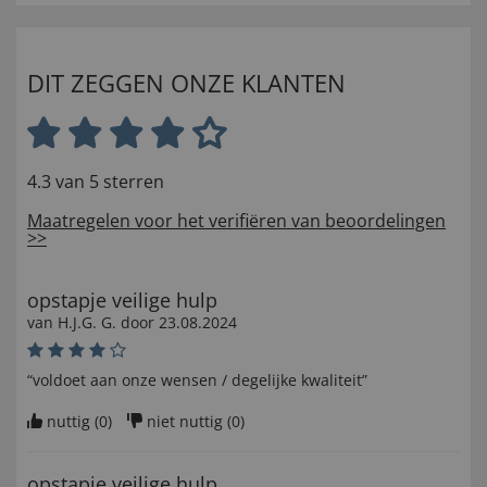
DIT ZEGGEN ONZE KLANTEN
4.3 van 5 sterren
Maatregelen voor het verifiëren van beoordelingen
>>
opstapje veilige hulp
van
H.J.G. G
. door
23.08.2024
“voldoet aan onze wensen / degelijke kwaliteit”
nuttig (
0
)
niet nuttig (
0
)
opstapje veilige hulp