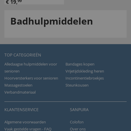
€
19
,
99
Badhulpmiddelen
TOP CATEGORIEËN
Alledaagse hulpmiddelen voor
Bandages kopen
senioren
Vrijetijdskleding heren
Hoorversterkers voor senioren
Incontinentiebroekjes
Massagestoelen
Steunkousen
Verbandmateriaal
KLANTENSERVICE
SANPURA
Algemene voorwaarden
Colofon
Vaak gestelde vragen - FAQ
Over ons