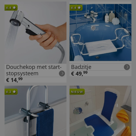
4.4
4.4
Douchekop met start-
Badzitje
stopsysteem
€
49
,
99
€
14
,
99
4.2
NIEUW