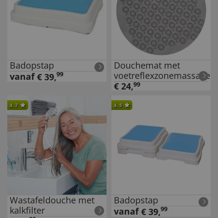
Badopstap
Douchemat met
voetreflexzonemassage
99
vanaf
€
39
,
€
24
,
99
4.7
4.5
Wastafeldouche met
Badopstap
kalkfilter
99
vanaf
€
39
,