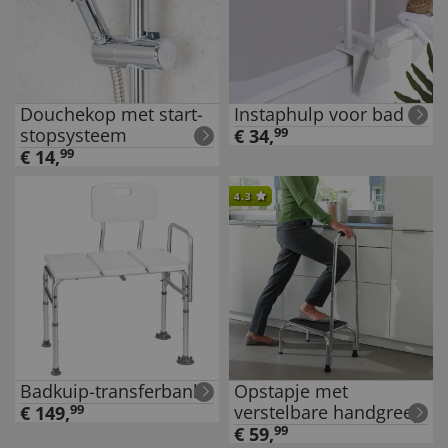
Douchekop met start-
Instaphulp voor bad
stopsysteem
€
34
,
99
€
14
,
99
4.3
Badkuip-transferbank
Opstapje met
verstelbare handgreep
€
149
,
99
€
59
,
99