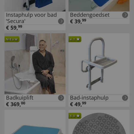
Instaphulp voor bad
Beddengoedset
'Secura'
€
39
,
99
€
59
,
99
NIEUW
4.1
Badkuiplift
Bad-instaphulp
€
369
,
00
€
49
,
99
5.0