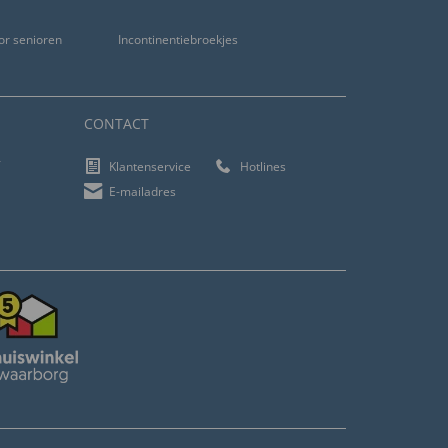
or senioren
Incontinentiebroekjes
CONTACT
f
Klantenservice
Hotlines
E-mailadres