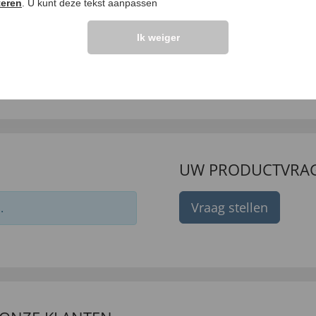
teren
. U kunt deze tekst aanpassen
Ik weiger
esslippers
Comfortabele
matrasbeschermer
99 €
99 €
49
,
24,
99 €
UW PRODUCTVRA
Vraag stellen
.