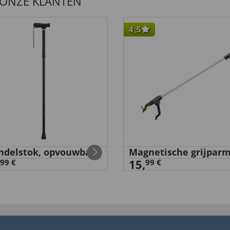
 ONZE KLANTEN
4,5
delstok, opvouwbaar
Magnetische grijpar
15,
99 €
99 €