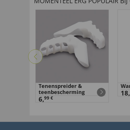
MOMENTEEL ERG POPULAIR BIJ
ieslip
Tenenspreider &
Wan
teenbescherming
18,
6,
99 €