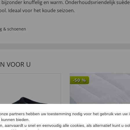
 bijzonder knuffelig en warm. Onderhoudsvriendelijk suède.
zool. Ideaal voor het koude seizoen.
ng & schoenen
EN VOOR U
-50
%
 onze partners hebben uw toestemming nodig voor het gebruik van uw 
e kunnen bieden.
ken, aanvaardt u snel en eenvoudig alle cookies, als alternatief kunt u o