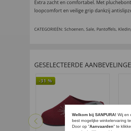
Extra zacht en comfortabel. Met pluchebont
loopcomfort en veilige grip dankzij antislip
CATEGORIEËN:
Schoenen
,
Sale
,
Pantoffels
,
Kledi
GESELECTEERDE AANBEVELING
-31
%
Welkom bij SANPURA!
Wij en
best mogelijke winkelervaring t
Door op "
Aanvaarden
" te klik