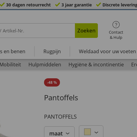
30 dagen retourrecht
3 jaar garantie
Discrete leverin
Zoeken
Contact
& Hulp
s en benen
Rugpijn
Weldaad voor uw voeten
Mobiliteit
Hulpmiddelen
Hygiëne & incontinentie
Er
-
48
%
Pantoffels
PANTOFFELS
maat