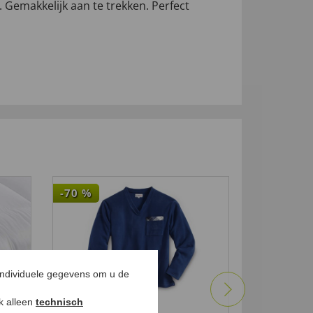
 Gemakkelijk aan te trekken. Perfect
-70
%
-67
%
individuele gegevens om u de
ok alleen
technisch