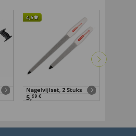
4,5
-50
%
m
Nagelvijlset, 2 Stuks
Transpar
5,
100 stuk
99 €
98 €
9
,
4,
9