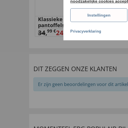
noodzakelijke cookies accep
Instellingen
ijdsbroek
Klassieke wolvilten
Dam
pantoffels
44,
99 €
34
,
24,
00 €
Privacyverklaring
DIT ZEGGEN ONZE KLANTEN
Er zijn geen beoordelingen voor dit artikel