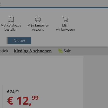
g
Met catalogus
Mijn
Sanpura
-
Mijn
bestellen
Account
winkelwagen
Nieuw
%
otiek
Kleding & schoenen
Sale
€
24
,
99
€
12
,
99