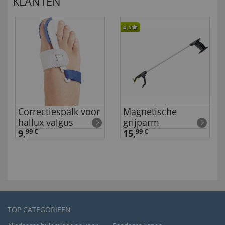
KLANTEN
4,5
Correctiespalk voor
Magnetische
hallux valgus
grijparm
9,
99 €
15,
99 €
TOP CATEGORIEËN