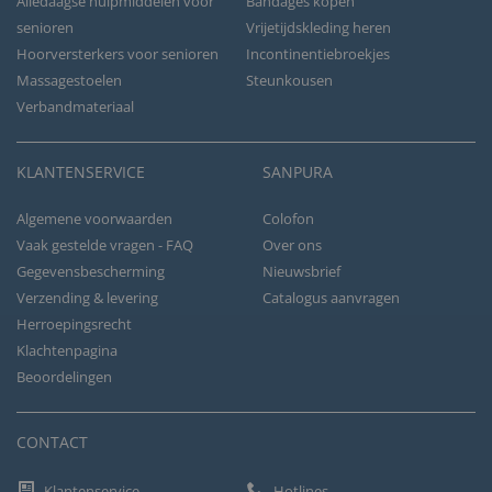
Alledaagse hulpmiddelen voor
Bandages kopen
senioren
Vrijetijdskleding heren
Hoorversterkers voor senioren
Incontinentiebroekjes
Massagestoelen
Steunkousen
Verbandmateriaal
KLANTENSERVICE
SANPURA
Algemene voorwaarden
Colofon
Vaak gestelde vragen - FAQ
Over ons
Gegevensbescherming
Nieuwsbrief
Verzending & levering
Catalogus aanvragen
Herroepingsrecht
Klachtenpagina
Beoordelingen
CONTACT
Klantenservice
Hotlines