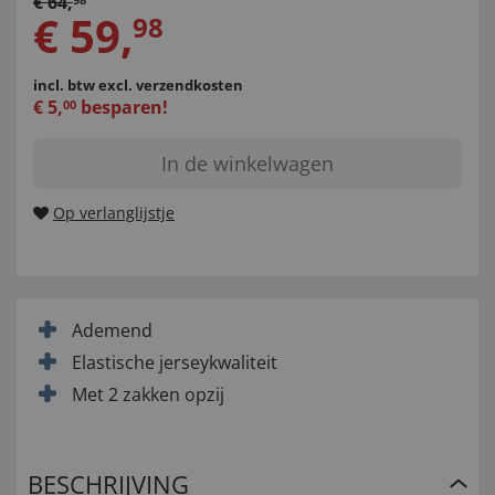
€
64
,
€
59
,
98
incl. btw
excl. verzendkosten
€
5
,
besparen!
00
In de winkelwagen
Op verlanglijstje
Ademend
Elastische jerseykwaliteit
Met 2 zakken opzij
BESCHRIJVING