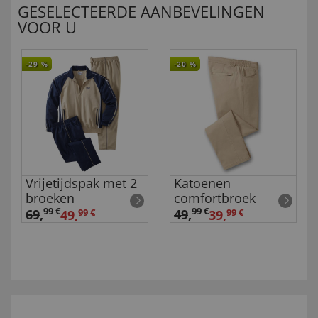
GESELECTEERDE AANBEVELINGEN
VOOR U
-29
%
-20
%
Vrijetijdspak met 2
Katoenen
broeken
comfortbroek
99 €
99 €
69
,
49
,
49,
99 €
39,
99 €