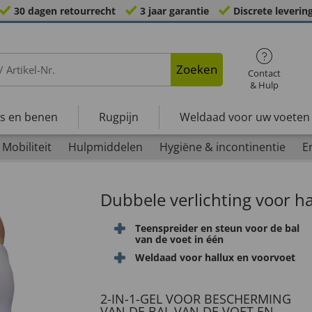
30 dagen retourrecht
3 jaar garantie
Discrete leverin
Zoeken
Contact
& Hulp
s en benen
Rugpijn
Weldaad voor uw voeten
Mobiliteit
Hulpmiddelen
Hygiëne & incontinentie
E
Dubbele verlichting voor ha
Teenspreider en steun voor de bal
van de voet in één
Weldaad voor hallux en voorvoet
2-IN-1-GEL VOOR BESCHERMING
VAN DE BAL VAN DE VOET EN