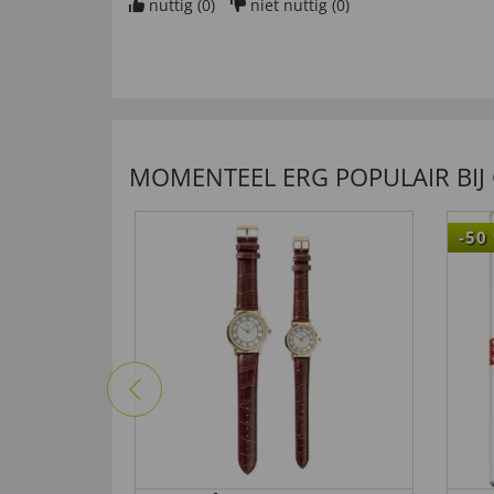
nuttig (
0
)
niet nuttig (
0
)
van
thanh l
. door
19.10.2022
nuttig (
0
)
niet nuttig (
0
)
MOMENTEEL ERG POPULAIR BIJ
van
Peter R
. door
06.08.2022
-50
nuttig (
0
)
niet nuttig (
0
)
van
Harro S
. door
28.07.2022
nuttig (
0
)
niet nuttig (
0
)
van
Josef K
. door
10.07.2021