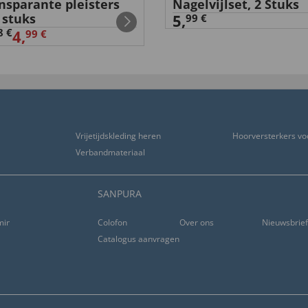
nsparante pleisters
Nagelvijlset, 2 Stuks
 stuks
5,
99 €
8 €
4,
99 €
Vrijetijdskleding heren
Hoorversterkers vo
Verbandmateriaal
SANPURA
ming
Colofon
Over ons
Nieuwsbrie
Catalogus aanvragen