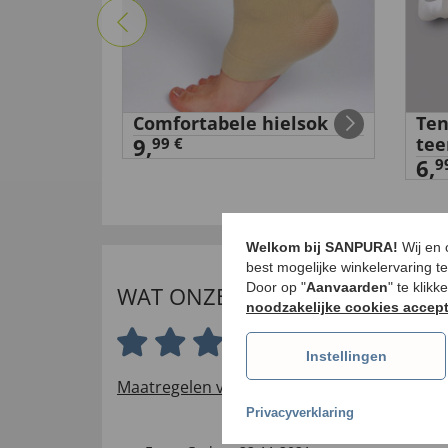
lk S/M
Comfortabele hielsok
Ten
9,
tee
99 €
6,
9
Welkom bij SANPURA!
Wij en
best mogelijke winkelervaring t
Door op "
Aanvaarden
" te klik
WAT ONZE INTERNATIONALE K
noodzakelijke cookies accep
3.7 van 5 sterren
Instellingen
Maatregelen voor het verifiëren van beoord
Privacyverklaring