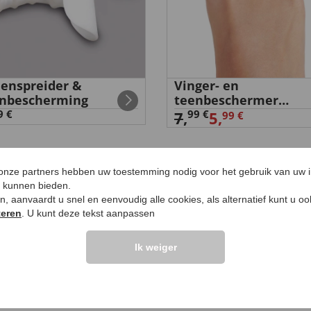
enspreider &
Vinger- en
nbescherming
teenbeschermer
'Menthogol' 1 paar
9 €
99 €
7
,
5,
99 €
 onze partners hebben uw toestemming nodig voor het gebruik van uw 
e kunnen bieden.
ken, aanvaardt u snel en eenvoudig alle cookies, als alternatief kunt u o
LANTEN ZEGGEN
UW PRODUCTVRA
teren
. U kunt deze tekst aanpassen
Vraag stellen
Ik weiger
elingen >>