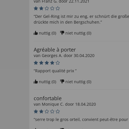
van
Franz G
. door
22.11.2021
“Der Gel-Ring ist mir zu eng, er schnürt die große
drückte mich in den Bergschuhen.”
nuttig (
0
)
niet nuttig (
0
)
Agréable à porter
van
Georges A
. door
30.04.2020
“Rapport qualité prix ”
nuttig (
0
)
niet nuttig (
0
)
confortable
van
Monique C
. door
18.04.2020
“serre trop le gros orteil, convient peut-être pou