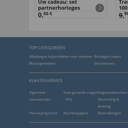
’-
Uw cadeau: set
Tra
partnerhorloges
100
0,
00 €
9
9
,
nuttig (
0
)
niet nuttig (
0
)
TOP CATEGORIEËN
Alledaagse hulpmiddelen voor senioren
Bandages kopen
Massagestoelen
Steunkousen
KLANTENSERVICE
Algemene
Vaak gestelde vragen
Gegevensbescher
voorwaarden
- FAQ
Verzending &
levering
Herroepingsrecht
Klachtenpagina
Beoordelingen