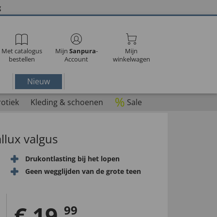
g
Met catalogus
Mijn
Sanpura
-
Mijn
bestellen
Account
winkelwagen
Nieuw
%
rotiek
Kleding & schoenen
Sale
llux valgus
Drukontlasting bij het lopen
Geen wegglijden van de grote teen
€
19
,
99