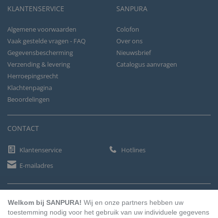
KLANTENSERVICE
SANPURA
Algemene voorwaarden
Colofon
Vaak gestelde vragen - FAQ
Over ons
Gegevensbescherming
Nieuwsbrief
Verzending & levering
Catalogus aanvragen
Herroepingsrecht
Klachtenpagina
Beoordelingen
CONTACT
Klantenservice
Hotlines
E-mailadres
BETAALMETHODEN
Welkom bij SANPURA!
Wij en onze partners hebben uw
toestemming nodig voor het gebruik van uw individuele gegevens