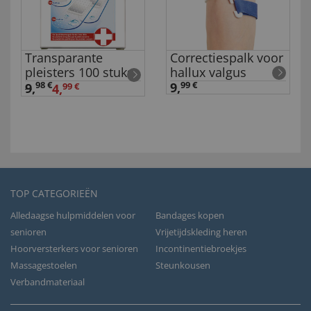
Transparante
Correctiespalk voor
pleisters 100 stuks
hallux valgus
98 €
9,
99 €
9
,
4,
99 €
TOP CATEGORIEËN
Alledaagse hulpmiddelen voor
Bandages kopen
senioren
Vrijetijdskleding heren
Hoorversterkers voor senioren
Incontinentiebroekjes
Massagestoelen
Steunkousen
Verbandmateriaal