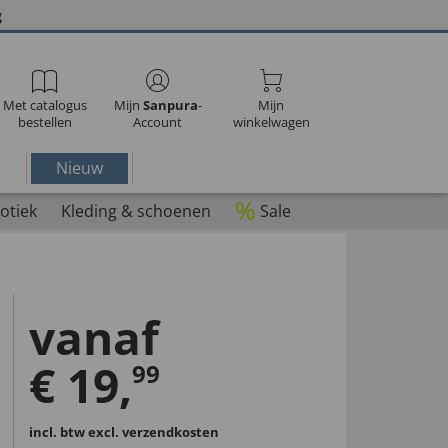
g
Met catalogus
Mijn
Sanpura
-
Mijn
bestellen
Account
winkelwagen
Nieuw
%
otiek
Kleding & schoenen
Sale
vanaf
€
19
,
99
incl. btw
excl. verzendkosten