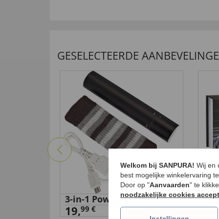
GESELECTEERDE AANBEVELING
Welkom bij SANPURA!
Wij en
best mogelijke winkelervaring t
Door op "
Aanvaarden
" te klik
noodzakelijke cookies accep
 camping
3-in-1 Power Station
Ma
19,
set
99 €
Instellingen