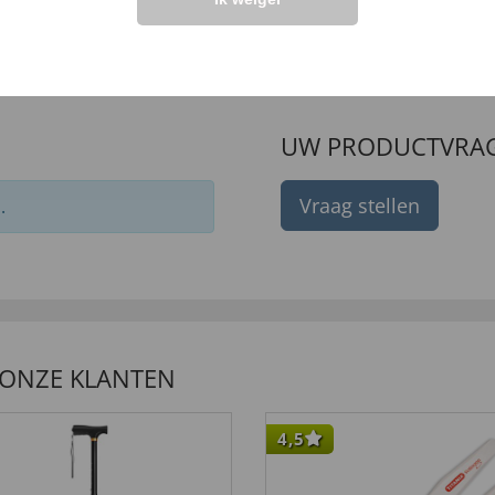
00 €
UW PRODUCTVRA
Vraag stellen
.
 ONZE KLANTEN
4,5