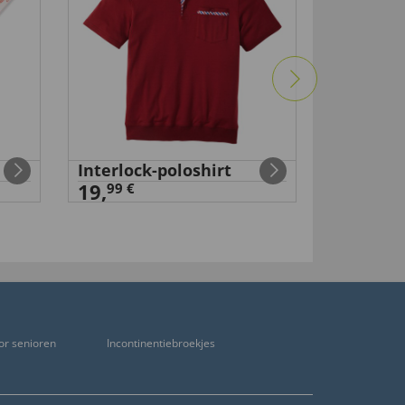
Interlock-poloshirt
19,
99 €
or senioren
Incontinentiebroekjes