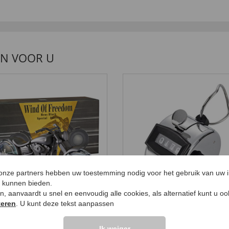
EN VOOR U
 onze partners hebben uw toestemming nodig voor het gebruik van uw 
e kunnen bieden.
ken, aanvaardt u snel en eenvoudig alle cookies, als alternatief kunt u o
teren
. U kunt deze tekst aanpassen
nnen parfum cadeau
Handstuk teller
19,
99 €
Ik weiger