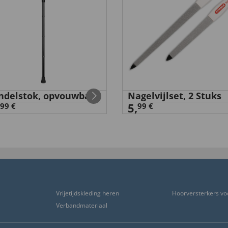
delstok, opvouwbaar
Nagelvijlset, 2 Stuks
5,
99 €
99 €
Vrijetijdskleding heren
Hoorversterkers vo
Verbandmateriaal