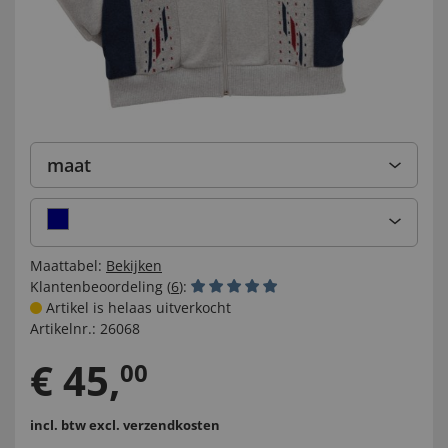
maat
Maattabel:
Bekijken
Klantenbeoordeling (
6
):
Artikel is helaas uitverkocht
Artikelnr.:
26068
€
45
,
00
incl. btw
excl. verzendkosten