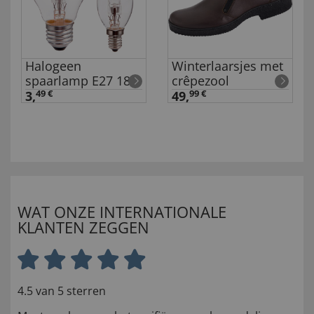
Halogeen
Winterlaarsjes met
spaarlamp E27 18
crêpezool
w 3 st 3 stuks
3,
49 €
49,
99 €
WAT ONZE INTERNATIONALE
KLANTEN ZEGGEN
4.5 van 5 sterren