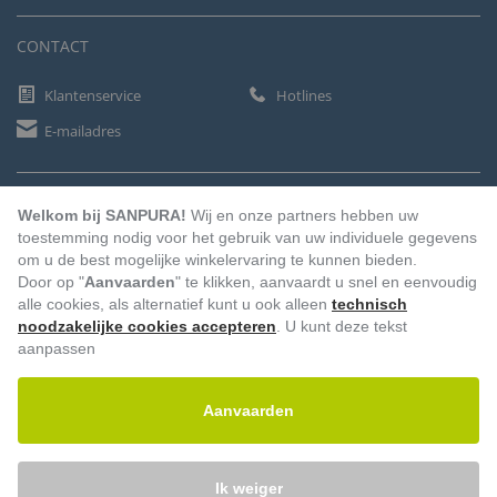
CONTACT
Klantenservice
Hotlines
E-mailadres
BETAALMETHODEN
Welkom bij SANPURA!
Wij en onze partners hebben uw
toestemming nodig voor het gebruik van uw individuele gegevens
om u de best mogelijke winkelervaring te kunnen bieden.
Door op "
Aanvaarden
" te klikken, aanvaardt u snel en eenvoudig
Vooruitbetaling
Factuur
Automatische afschrijving
alle cookies, als alternatief kunt u ook alleen
technisch
noodzakelijke cookies accepteren
. U kunt deze tekst
aanpassen
Aanvaarden
Ik weiger