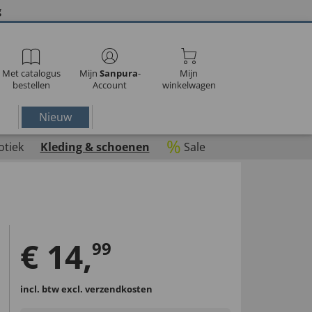
g
Met catalogus
Mijn
Sanpura
-
Mijn
bestellen
Account
winkelwagen
Nieuw
%
otiek
Kleding & schoenen
Sale
€
14
,
99
incl. btw
excl. verzendkosten