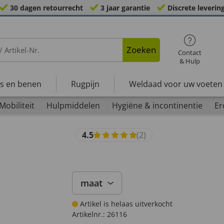
30 dagen retourrecht
3 jaar garantie
Discrete leverin
Zoeken
Contact
& Hulp
s en benen
Rugpijn
Weldaad voor uw voeten
Mobiliteit
Hulpmiddelen
Hygiëne & incontinentie
Er
4.5
(2)
maat
Artikel is helaas uitverkocht
Artikelnr.:
26116