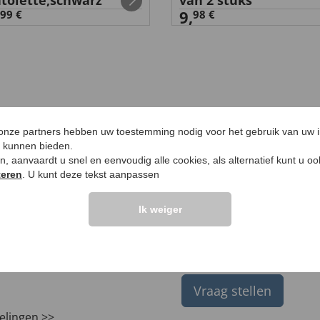
tolette,schwarz
van 2 stuks
9,
99 €
98 €
 onze partners hebben uw toestemming nodig voor het gebruik van uw 
e kunnen bieden.
ken, aanvaardt u snel en eenvoudig alle cookies, als alternatief kunt u o
teren
. U kunt deze tekst aanpassen
Ik weiger
LANTEN ZEGGEN
UW PRODUCTVRA
Vraag stellen
elingen >>