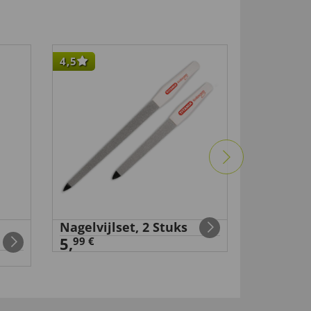
4,5
4,5
Nagelvijlset, 2 Stuks
Magneti
5,
15,
99 €
99 €