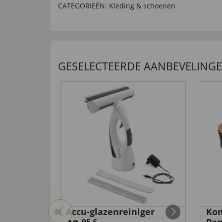
CATEGORIEËN:
Kleding & schoenen
GESELECTEERDE AANBEVELING
ortsandale,40
Accu-glazenreiniger
Kom
95 €