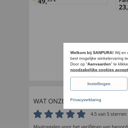
49,
Pan
23,
Welkom bij SANPURA!
Wij en
best mogelijke winkelervaring t
Door op "
Aanvaarden
" te klik
noodzakelijke cookies accep
Instellingen
WAT ONZE INTERNATIONALE K
Privacyverklaring
4.5 van 5 sterren
Maatregelen voor het verifiëren van beoord