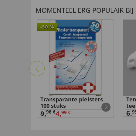
MOMENTEEL ERG POPULAIR BIJ
-50
%
 voor
Transparante pleisters
Ten
100 stuks
tee
6,
98 €
9
9
,
4,
99 €