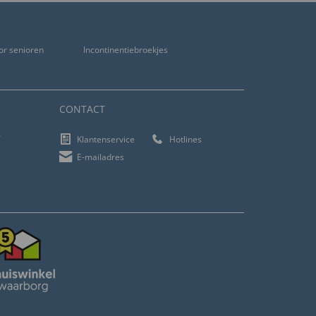
or senioren
Incontinentiebroekjes
CONTACT
f
Klantenservice
Hotlines
E-mailadres