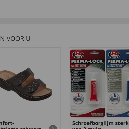
EN VOOR U
fort-
Schroefborglijm sterk