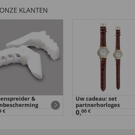
 ONZE KLANTEN
enspreider &
Uw cadeau: set
nbescherming
partnerhorloges
0,
9 €
00 €