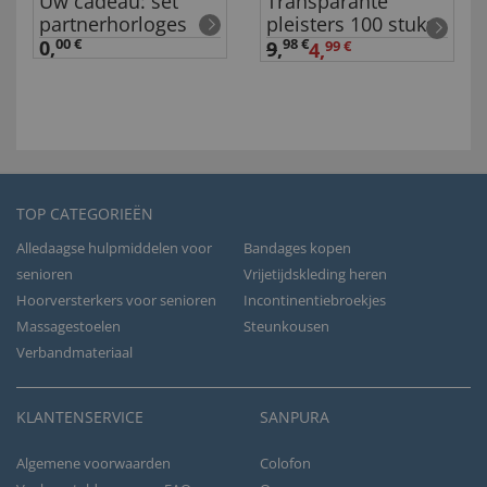
Uw cadeau: set
Transparante
partnerhorloges
pleisters 100 stuks
0,
00 €
98 €
9
,
4,
99 €
TOP CATEGORIEËN
Alledaagse hulpmiddelen voor
Bandages kopen
senioren
Vrijetijdskleding heren
Hoorversterkers voor senioren
Incontinentiebroekjes
Massagestoelen
Steunkousen
Verbandmateriaal
KLANTENSERVICE
SANPURA
Algemene voorwaarden
Colofon