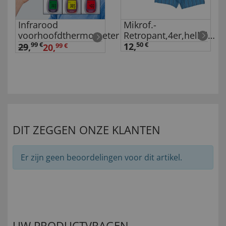
Infrarood
Mikrof.-
voorhoofdthermometer
Retropant,4er,hellblau
Set van 4
99 €
12,
50 €
29
,
20,
99 €
DIT ZEGGEN ONZE KLANTEN
Er zijn geen beoordelingen voor dit artikel.
UW PRODUCTVRAGEN