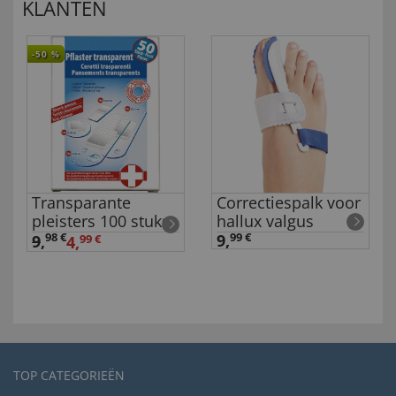
KLANTEN
-50
%
Transparante
Correctiespalk voor
pleisters 100 stuks
hallux valgus
98 €
9,
99 €
9
,
4,
99 €
TOP CATEGORIEËN