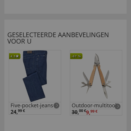
GESELECTEERDE AANBEVELINGEN
VOOR U
4,5
-67
%
Five-pocket-jeans
Outdoor-multitool
24,
99 €
00 €
30
,
9,
99 €