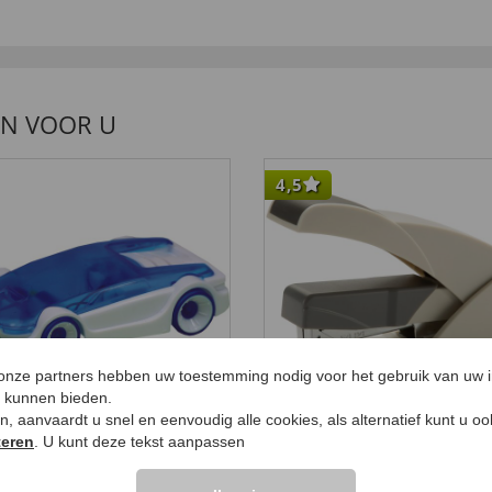
EN VOOR U
4,5
 onze partners hebben uw toestemming nodig voor het gebruik van uw 
e kunnen bieden.
ken, aanvaardt u snel en eenvoudig alle cookies, als alternatief kunt u o
teren
. U kunt deze tekst aanpassen
twaterauto 'Marlin'
Eenvoudig te hanter
nietmachine
99 €