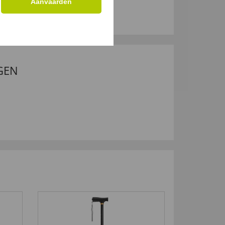
Aanvaarden
4,
99 €
GEN
4,5