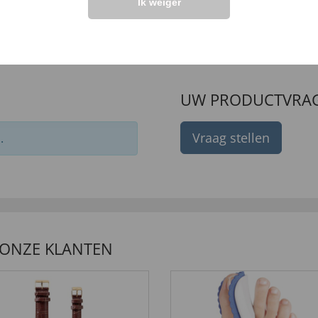
14,
99 €
Ik weiger
UW PRODUCTVRA
Vraag stellen
.
 ONZE KLANTEN