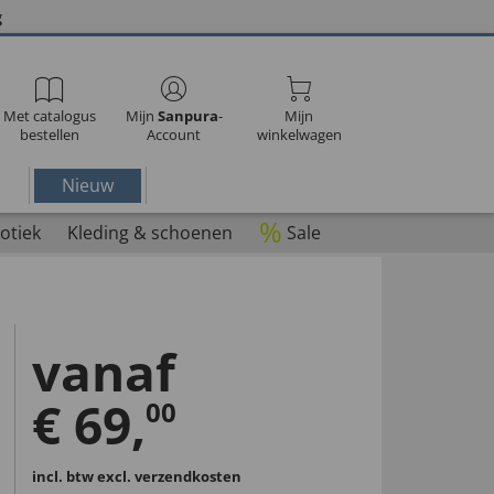
g
Met catalogus
Mijn
Sanpura
-
Mijn
bestellen
Account
winkelwagen
Nieuw
%
otiek
Kleding & schoenen
Sale
vanaf
€
69
,
00
incl. btw
excl. verzendkosten