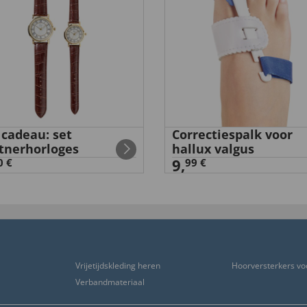
cadeau: set
Correctiespalk voor
tnerhorloges
hallux valgus
9,
0 €
99 €
Vrijetijdskleding heren
Hoorversterkers vo
Verbandmateriaal