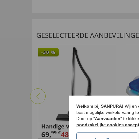
GESELECTEERDE AANBEVELING
-30
%
Welkom bij SANPURA!
Wij en
best mogelijke winkelervaring t
Door op "
Aanvaarden
" te klik
noodzakelijke cookies accep
Handige vloerstofzuiger
Zou
14,
99 €
69
,
48,
99 €