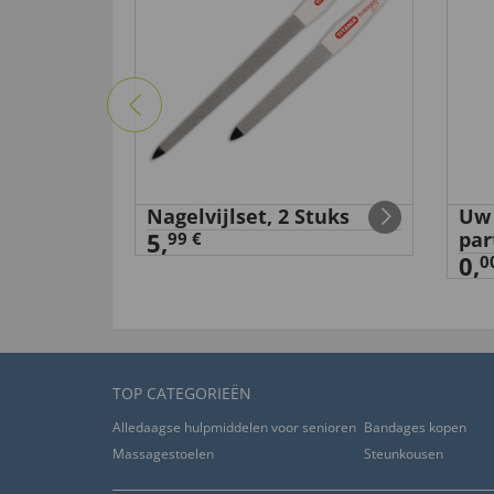
n
Nagelvijlset, 2 Stuks
Uw 
5,
par
99 €
0,
0
TOP CATEGORIEËN
Alledaagse hulpmiddelen voor senioren
Bandages kopen
Massagestoelen
Steunkousen