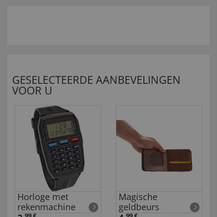
GESELECTEERDE AANBEVELINGEN
VOOR U
Horloge met
Magische
d
rekenmachine
geldbeurs
99 €
99 €