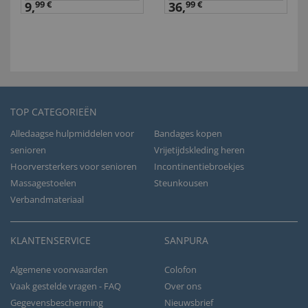
9,
99 €
36,
99 €
TOP CATEGORIEËN
Alledaagse hulpmiddelen voor
Bandages kopen
senioren
Vrijetijdskleding heren
Hoorversterkers voor senioren
Incontinentiebroekjes
Massagestoelen
Steunkousen
Verbandmateriaal
KLANTENSERVICE
SANPURA
Algemene voorwaarden
Colofon
Vaak gestelde vragen - FAQ
Over ons
Gegevensbescherming
Nieuwsbrief