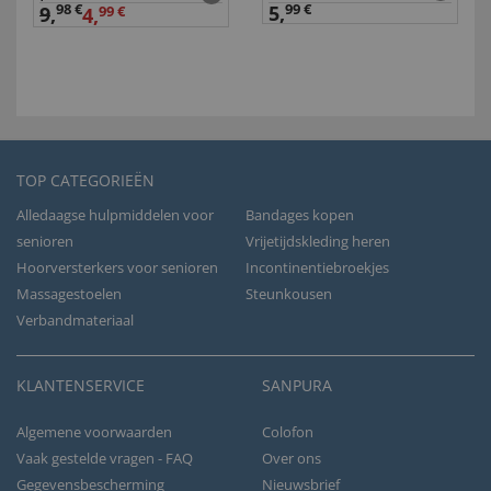
98 €
5,
99 €
9
,
4,
99 €
TOP CATEGORIEËN
Alledaagse hulpmiddelen voor
Bandages kopen
senioren
Vrijetijdskleding heren
Hoorversterkers voor senioren
Incontinentiebroekjes
Massagestoelen
Steunkousen
Verbandmateriaal
KLANTENSERVICE
SANPURA
Algemene voorwaarden
Colofon
Vaak gestelde vragen - FAQ
Over ons
Gegevensbescherming
Nieuwsbrief