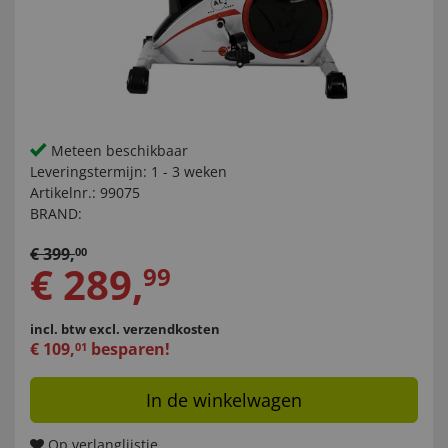
Meteen beschikbaar
Leveringstermijn:
1 - 3 weken
Artikelnr.:
99075
BRAND:
€
399
,
00
€
289
,
99
incl. btw
excl. verzendkosten
€
109
,
besparen!
01
In de winkelwagen
Op verlanglijstje