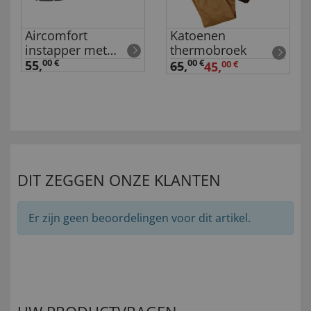
Aircomfort
Katoenen
instapper met
thermobroek
stretch
55,
00 €
00 €
65
,
45,
00 €
DIT ZEGGEN ONZE KLANTEN
Er zijn geen beoordelingen voor dit artikel.