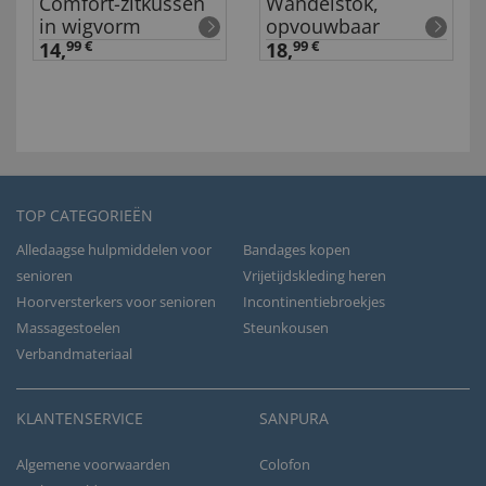
Comfort-zitkussen
Wandelstok,
in wigvorm
opvouwbaar
14,
99 €
18,
99 €
TOP CATEGORIEËN
Alledaagse hulpmiddelen voor
Bandages kopen
senioren
Vrijetijdskleding heren
Hoorversterkers voor senioren
Incontinentiebroekjes
Massagestoelen
Steunkousen
Verbandmateriaal
KLANTENSERVICE
SANPURA
Algemene voorwaarden
Colofon