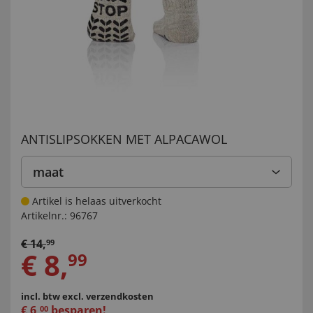
ANTISLIPSOKKEN MET ALPACAWOL
maat
Artikel is helaas uitverkocht
Artikelnr.:
96767
€
14
,
99
€
8
,
99
incl. btw
excl. verzendkosten
€
6
,
besparen!
00