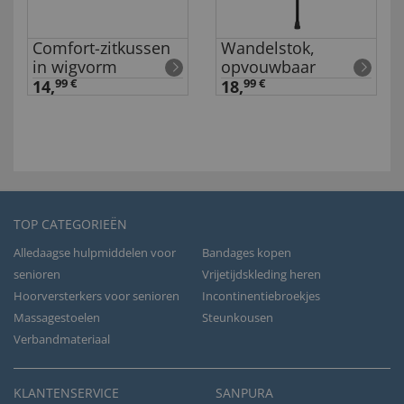
Comfort-zitkussen
Wandelstok,
in wigvorm
opvouwbaar
14,
99 €
18,
99 €
TOP CATEGORIEËN
Alledaagse hulpmiddelen voor
Bandages kopen
senioren
Vrijetijdskleding heren
Hoorversterkers voor senioren
Incontinentiebroekjes
Massagestoelen
Steunkousen
Verbandmateriaal
KLANTENSERVICE
SANPURA