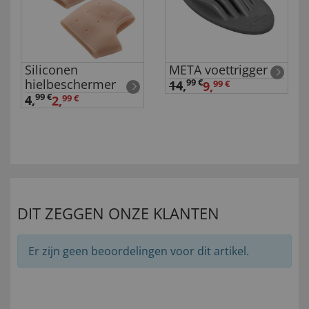
Siliconen
META voettrigger
hielbeschermer
99 €
14
,
9,
99 €
99 €
4
,
2,
99 €
DIT ZEGGEN ONZE KLANTEN
Er zijn geen beoordelingen voor dit artikel.