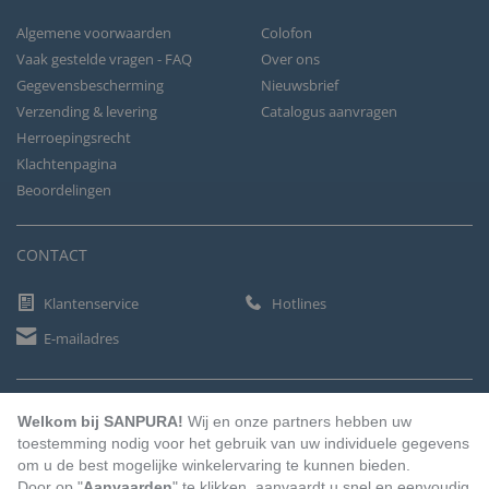
Algemene voorwaarden
Colofon
Vaak gestelde vragen - FAQ
Over ons
Gegevensbescherming
Nieuwsbrief
Verzending & levering
Catalogus aanvragen
Herroepingsrecht
Klachtenpagina
Beoordelingen
CONTACT
Klantenservice
Hotlines
E-mailadres
BETAALMETHODEN
Welkom bij SANPURA!
Wij en onze partners hebben uw
toestemming nodig voor het gebruik van uw individuele gegevens
om u de best mogelijke winkelervaring te kunnen bieden.
Door op "
Aanvaarden
" te klikken, aanvaardt u snel en eenvoudig