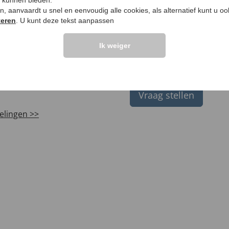
tuks
99 €
e kunnen bieden.
ken, aanvaardt u snel en eenvoudig alle cookies, als alternatief kunt u o
teren
. U kunt deze tekst aanpassen
Ik weiger
LANTEN ZEGGEN
UW PRODUCTVRA
Vraag stellen
elingen >>