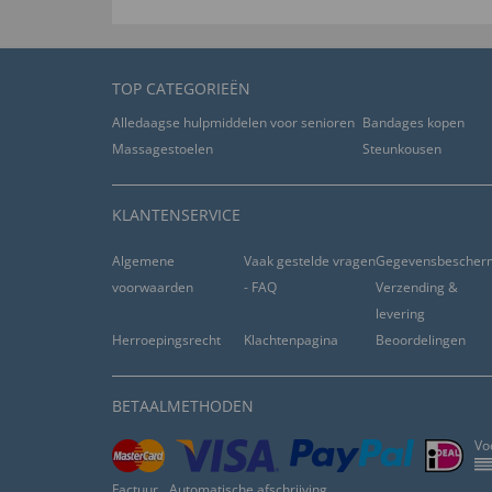
TOP CATEGORIEËN
Alledaagse hulpmiddelen voor senioren
Bandages kopen
Massagestoelen
Steunkousen
KLANTENSERVICE
Algemene
Vaak gestelde vragen
Gegevensbescher
voorwaarden
- FAQ
Verzending &
levering
Herroepingsrecht
Klachtenpagina
Beoordelingen
BETAALMETHODEN
Vo
Factuur
Automatische afschrijving