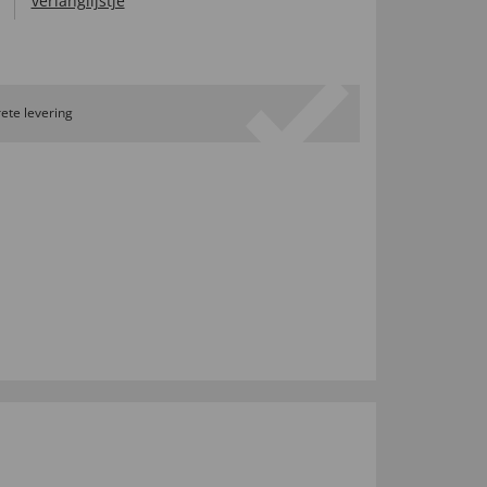
verlanglijstje
ete levering