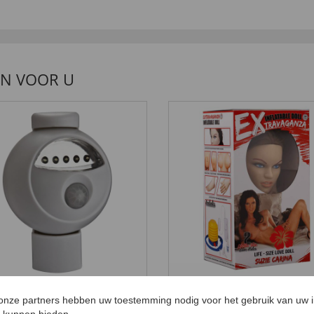
EN VOOR U
-nachtlamp met
Liefdespop
egingssensor Set van
239,
00 €
 onze partners hebben uw toestemming nodig voor het gebruik van uw 