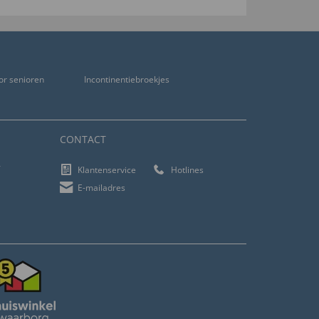
or senioren
Incontinentiebroekjes
CONTACT
f
Klantenservice
Hotlines
E-mailadres