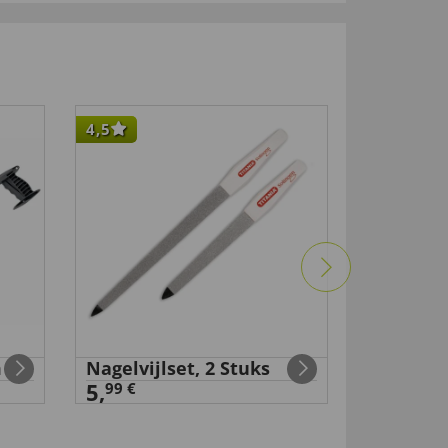
4,5
-50
%
m
Nagelvijlset, 2 Stuks
Transpar
5,
100 stuk
99 €
98 €
9
,
4,
9