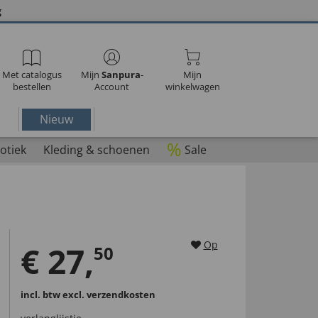
g
Met catalogus
Mijn
Sanpura
-
Mijn
bestellen
Account
winkelwagen
Nieuw
%
otiek
Kleding & schoenen
Sale
Op
€
27
,
50
incl. btw
excl. verzendkosten