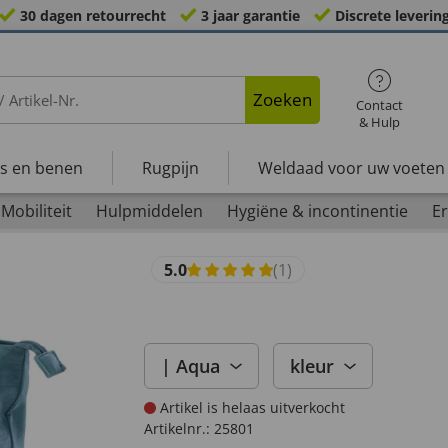
30 dagen retourrecht
3 jaar garantie
Discrete leverin
Zoeken
Contact
& Hulp
s en benen
Rugpijn
Weldaad voor uw voeten
Mobiliteit
Hulpmiddelen
Hygiëne & incontinentie
Er
5.0
(1)
| Aqua
kleur
Artikel is helaas uitverkocht
Artikelnr.:
25801