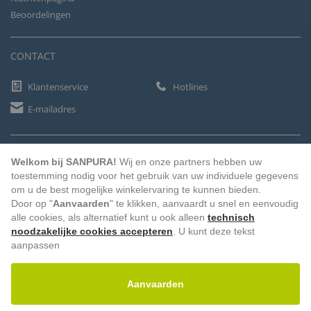
Beoordelingen
CONTACT
Klantenservice
Hotlines
E-mailadres
BETAALMETHODEN
Welkom bij SANPURA!
Wij en onze partners hebben uw
toestemming nodig voor het gebruik van uw individuele gegevens
om u de best mogelijke winkelervaring te kunnen bieden.
Door op "
Aanvaarden
" te klikken, aanvaardt u snel en eenvoudig
Vooruitbetaling
Factuur
Automatische afschrijving
alle cookies, als alternatief kunt u ook alleen
technisch
noodzakelijke cookies accepteren
. U kunt deze tekst
aanpassen
Aanvaarden