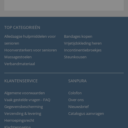
TOP CATEGORIEËN
Alledaagse hulpmiddelen voor
Bandages kopen
senioren
Vrijetijdskleding heren
Hoorversterkers voor senioren
Incontinentiebroekjes
Massagestoelen
Steunkousen
Verbandmateriaal
KLANTENSERVICE
SANPURA
Algemene voorwaarden
Colofon
Vaak gestelde vragen - FAQ
Over ons
Gegevensbescherming
Nieuwsbrief
Verzending & levering
Catalogus aanvragen
Herroepingsrecht
Klachtenpagina