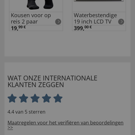
on
Kousen voor op
Waterbestendige
reis 2 paar
19 inch LCD TV
19,
99 €
399,
00 €
WAT ONZE INTERNATIONALE
KLANTEN ZEGGEN
4.4 van 5 sterren
Maatregelen voor het verifiëren van beoordelingen
>>