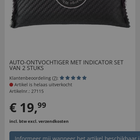
AUTO-ONTVOCHTIGER MET INDICATOR SET
VAN 2 STUKS
Klantenbeoordeling (
7
):
Artikel is helaas uitverkocht
Artikelnr.:
27115
€
19
,
99
incl. btw
excl. verzendkosten
Informeer mij wanneer het artikel beschikbaar i