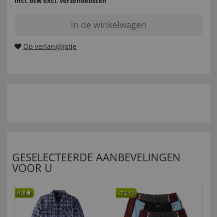
incl. btw
excl. verzendkosten
In de winkelwagen
Op verlanglijstje
GESELECTEERDE AANBEVELINGEN
VOOR U
4,5
-72
%