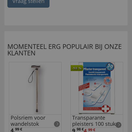
Vraag stellen
MOMENTEEL ERG POPULAIR BIJ ONZE
KLANTEN
-50
%
Polsriem voor
Transparante
wandelstok
pleisters 100 stuks
4,
99 €
98 €
9
,
4,
99 €