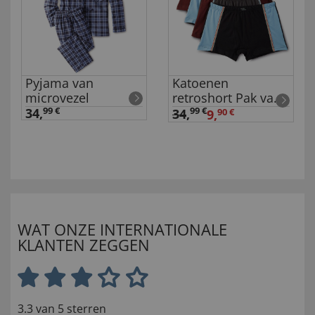
Pyjama van
Katoenen
microvezel
retroshort Pak van
4
34,
99 €
99 €
34
,
9,
90 €
WAT ONZE INTERNATIONALE
KLANTEN ZEGGEN
3.3 van 5 sterren