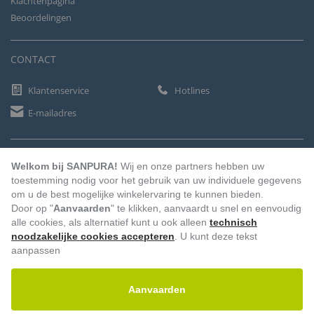
Klachtenpagina
Beoordelingen
CONTACT
Klantenservice
Hotlines
E-mailadres
BETAALMETHODEN
Welkom bij SANPURA!
Wij en onze partners hebben uw
toestemming nodig voor het gebruik van uw individuele gegevens
om u de best mogelijke winkelervaring te kunnen bieden.
Door op "
Aanvaarden
" te klikken, aanvaardt u snel en eenvoudig
Vooruitbetaling
Factuur
Automatische afschrijving
alle cookies, als alternatief kunt u ook alleen
technisch
noodzakelijke cookies accepteren
. U kunt deze tekst
aanpassen
Aanvaarden