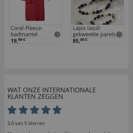
Coral-Fleece-
Lapis lazuli
badmantel
gekweekte parels
sieraad
19,
99 €
85,
00 €
WAT ONZE INTERNATIONALE
KLANTEN ZEGGEN
5.0 van 5 sterren