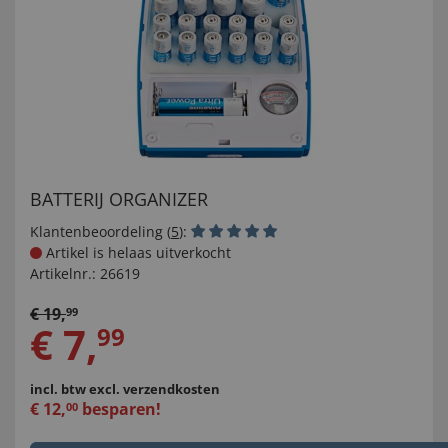
BATTERIJ ORGANIZER
Klantenbeoordeling (
5
):
Artikel is helaas uitverkocht
Artikelnr.:
26619
€
19
,
99
€
7
,
99
incl. btw
excl. verzendkosten
€
12
,
besparen!
00