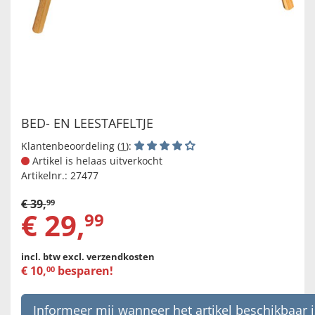
BED- EN LEESTAFELTJE
Klantenbeoordeling (
1
):
Artikel is helaas uitverkocht
Artikelnr.:
27477
€
39
,
99
€
29
,
99
incl. btw
excl. verzendkosten
€
10
,
besparen!
00
Informeer mij wanneer het artikel beschikbaar i