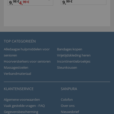
98 €
9,
99 €
9
,
4,
99 €
TOP CATEGORIEËN
Alledaagse hulpmiddelen voor
Bandages kopen
senioren
Vrijetijdskleding heren
Hoorversterkers voor senioren
Incontinentiebroekjes
Massagestoelen
Steunkousen
Verbandmateriaal
KLANTENSERVICE
SANPURA
Algemene voorwaarden
Colofon
Vaak gestelde vragen - FAQ
Over ons
Gegevensbescherming
Nieuwsbrief