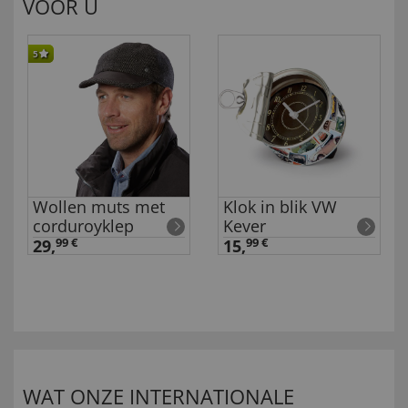
VOOR U
5
Wollen muts met
Klok in blik VW
corduroyklep
Kever
29,
99 €
15,
99 €
WAT ONZE INTERNATIONALE