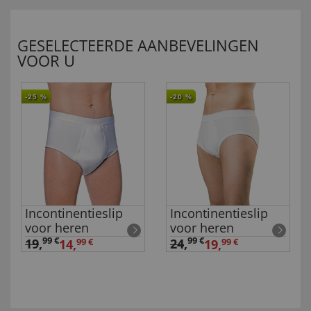
GESELECTEERDE AANBEVELINGEN
VOOR U
-25
%
-20
%
Incontinentieslip
Incontinentieslip
voor heren
voor heren
99 €
99 €
19
,
24
,
14,
99 €
19,
99 €