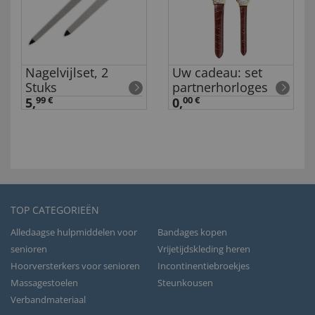
Nagelvijlset, 2
Uw cadeau: set
Stuks
partnerhorloges
5,
99 €
0,
00 €
TOP CATEGORIEËN
Alledaagse hulpmiddelen voor
Bandages kopen
senioren
Vrijetijdskleding heren
Hoorversterkers voor senioren
Incontinentiebroekjes
Massagestoelen
Steunkousen
Verbandmateriaal