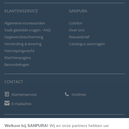
KLANTENSERVICE
SANPURA
Algemene voorwaarden
Colofon
Vaak gestelde vragen - FAQ
Over ons
Gegevensbescherming
Nieuwsbrief
Verzending & levering
Catalogus aanvragen
Herroepingsrecht
Klachtenpagina
Beoordelingen
CONTACT
Klantenservice
Hotlines
E-mailadres
BETAALMETHODEN
Welkom bij SANPURA!
Wij en onze partners hebben uw